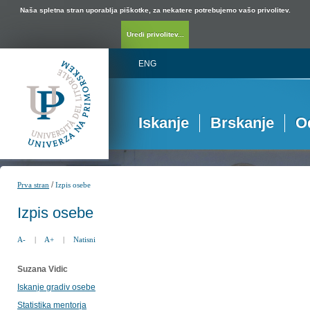
Naša spletna stran uporablja piškotke, za nekatere potrebujemo vašo privolitev.
Uredi privolitev...
ENG
Iskanje
Brskanje
O
/
Prva stran
Izpis osebe
Izpis osebe
A-
|
A+
|
Natisni
Suzana Vidic
Iskanje gradiv osebe
Statistika mentorja