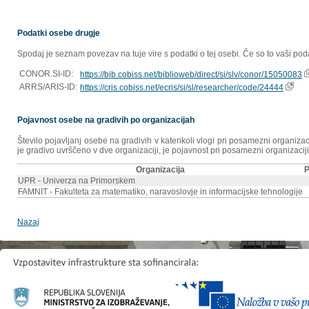
Podatki osebe drugje
Spodaj je seznam povezav na tuje vire s podatki o tej osebi. Če so to vaši poda
CONOR.SI-ID:
https://bib.cobiss.net/biblioweb/direct/si/slv/conor/15050083
ARRS/ARIS-ID:
https://cris.cobiss.net/ecris/si/sl/researcher/code/24444
Pojavnost osebe na gradivih po organizacijah
Število pojavljanj osebe na gradivih v katerikoli vlogi pri posamezni organiz
je gradivo uvrščeno v dve organizaciji, je pojavnost pri posamezni organizaciji
Organizacija
P
UPR - Univerza na Primorskem
FAMNIT - Fakulteta za matematiko, naravoslovje in informacijske tehnologije
Nazaj