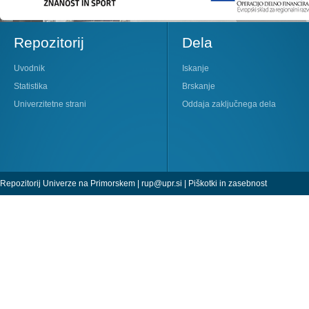
Repozitorij
Dela
Uvodnik
Iskanje
Statistika
Brskanje
Univerzitetne strani
Oddaja zaključnega dela
Repozitorij Univerze na Primorskem |
rup@upr.si
|
Piškotki in zasebnost