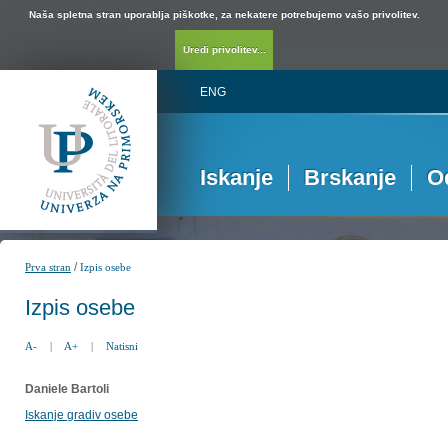
Naša spletna stran uporablja piškotke, za nekatere potrebujemo vašo privolitev.
Uredi privolitev...
ENG
Iskanje
Brskanje
O
/
Prva stran
Izpis osebe
Izpis osebe
A-
|
A+
|
Natisni
Daniele Bartoli
Iskanje gradiv osebe