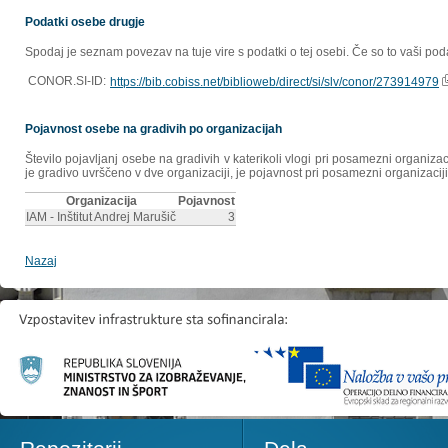
Podatki osebe drugje
Spodaj je seznam povezav na tuje vire s podatki o tej osebi. Če so to vaši poda
CONOR.SI-ID:
https://bib.cobiss.net/biblioweb/direct/si/slv/conor/273914979
Pojavnost osebe na gradivih po organizacijah
Število pojavljanj osebe na gradivih v katerikoli vlogi pri posamezni organiz
je gradivo uvrščeno v dve organizaciji, je pojavnost pri posamezni organizaciji
Organizacija
Pojavnost
IAM - Inštitut Andrej Marušič
3
Nazaj