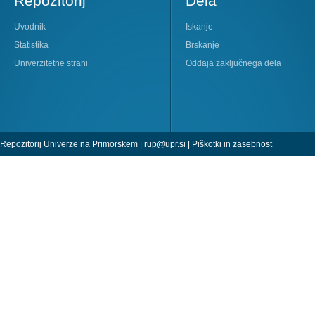
Repozitorij
Dela
Uvodnik
Iskanje
Statistika
Brskanje
Univerzitetne strani
Oddaja zaključnega dela
Repozitorij Univerze na Primorskem |
rup@upr.si
|
Piškotki in zasebnost