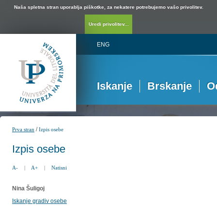
Naša spletna stran uporablja piškotke, za nekatere potrebujemo vašo privolitev.
Uredi privolitev...
ENG
Iskanje
Brskanje
O
/
Prva stran
Izpis osebe
Izpis osebe
A-
|
A+
|
Natisni
Nina Šuligoj
Iskanje gradiv osebe