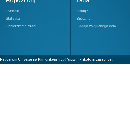
Repozitorij
Dela
Uvodnik
Iskanje
Statistika
Brskanje
Univerzitetne strani
Oddaja zaključnega dela
Repozitorij Univerze na Primorskem |
rup@upr.si
|
Piškotki in zasebnost