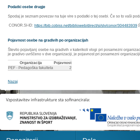
Podatki osebe drugje
Spodaj je seznam povezav na tuje vire s podatki o tej osebi. Če so to vaši poda
CONOR.SI-ID:
https://bib.cobiss.net/biblioweb/direct/si/slv/conor/304483939
Pojavnost osebe na gradivih po organizacijah
Število pojavljanj osebe na gradivih v katerikoli vlogi pri posamezni organiz
je gradivo uvrščeno v dve organizaciji, je pojavnost pri posamezni organizaciji
Organizacija
Pojavnost
PEF - Pedagoška fakulteta
2
Nazaj