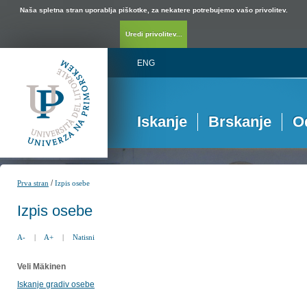
Naša spletna stran uporablja piškotke, za nekatere potrebujemo vašo privolitev.
Uredi privolitev...
ENG
Iskanje
Brskanje
O
/
Prva stran
Izpis osebe
Izpis osebe
A-
|
A+
|
Natisni
Veli Mäkinen
Iskanje gradiv osebe