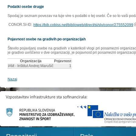
Podatki osebe drugje
Spodaj je seznam povezav na tuje vire s podatki o tej osebi. Če so to vaši poda
CONOR.SI-ID:
https://bib.cobiss.net/biblioweb/direct/si/slv/conor/275552099
Pojavnost osebe na gradivih po organizacijah
Število pojavljanj osebe na gradivih v katerikoli vlogi pri posamezni organiz
je gradivo uvrščeno v dve organizaciji, je pojavnost pri posamezni organizaciji
Organizacija
Pojavnost
IAM - Inštitut Andrej Marušič
1
Nazaj