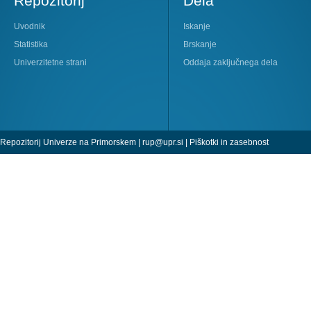
Repozitorij
Dela
Uvodnik
Iskanje
Statistika
Brskanje
Univerzitetne strani
Oddaja zaključnega dela
Repozitorij Univerze na Primorskem |
rup@upr.si
|
Piškotki in zasebnost