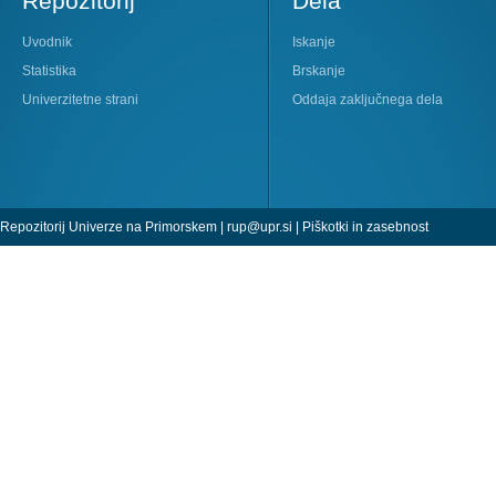
Repozitorij
Dela
Uvodnik
Iskanje
Statistika
Brskanje
Univerzitetne strani
Oddaja zaključnega dela
Repozitorij Univerze na Primorskem |
rup@upr.si
|
Piškotki in zasebnost