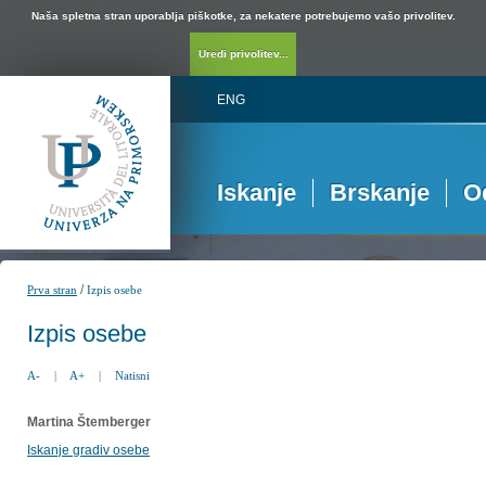
Naša spletna stran uporablja piškotke, za nekatere potrebujemo vašo privolitev.
Uredi privolitev...
ENG
Iskanje
Brskanje
O
/
Prva stran
Izpis osebe
Izpis osebe
A-
|
A+
|
Natisni
Martina Štemberger
Iskanje gradiv osebe