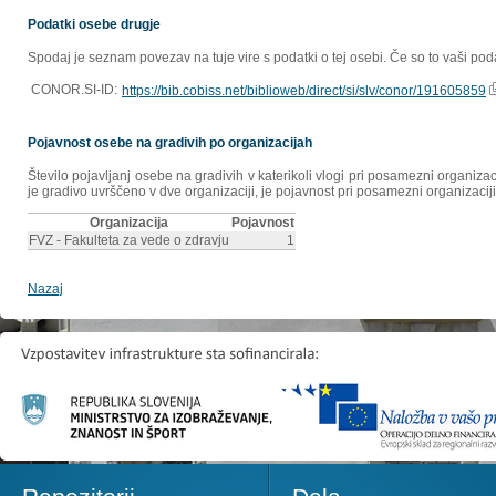
Podatki osebe drugje
Spodaj je seznam povezav na tuje vire s podatki o tej osebi. Če so to vaši poda
CONOR.SI-ID:
https://bib.cobiss.net/biblioweb/direct/si/slv/conor/191605859
Pojavnost osebe na gradivih po organizacijah
Število pojavljanj osebe na gradivih v katerikoli vlogi pri posamezni organiz
je gradivo uvrščeno v dve organizaciji, je pojavnost pri posamezni organizaciji
Organizacija
Pojavnost
FVZ - Fakulteta za vede o zdravju
1
Nazaj