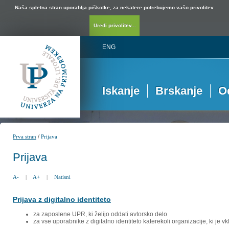
Naša spletna stran uporablja piškotke, za nekatere potrebujemo vašo privolitev.
Uredi privolitev...
ENG
Iskanje
Brskanje
O
/
Prva stran
Prijava
Prijava
A-
|
A+
|
Natisni
Prijava z digitalno identiteto
za zaposlene UPR, ki želijo oddati avtorsko delo
za vse uporabnike z digitalno identiteto katerekoli organizacije, ki je 