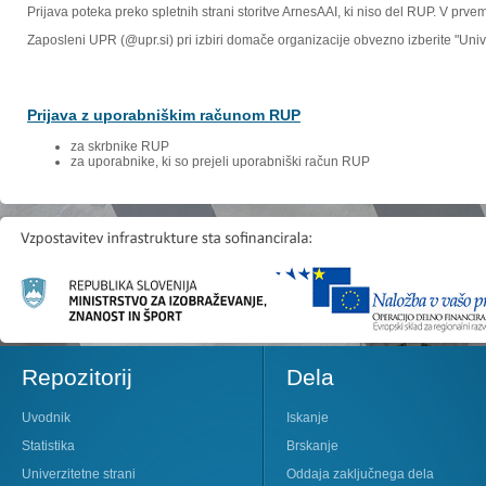
Prijava poteka preko spletnih strani storitve ArnesAAI, ki niso del RUP. V prv
Zaposleni UPR (@upr.si) pri izbiri domače organizacije obvezno izberite "Un
Prijava z uporabniškim računom RUP
za skrbnike RUP
za uporabnike, ki so prejeli uporabniški račun RUP
Repozitorij
Dela
Uvodnik
Iskanje
Statistika
Brskanje
Univerzitetne strani
Oddaja zaključnega dela