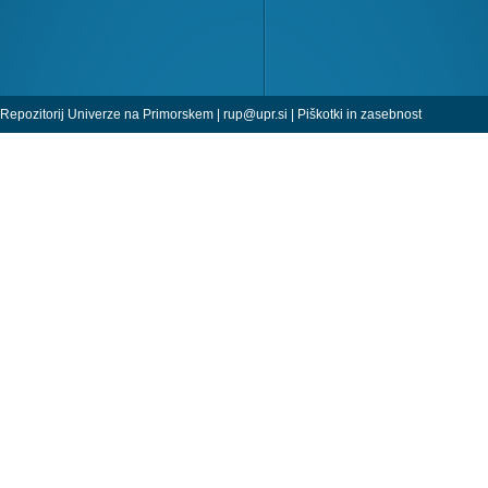
Repozitorij Univerze na Primorskem |
rup@upr.si
|
Piškotki in zasebnost