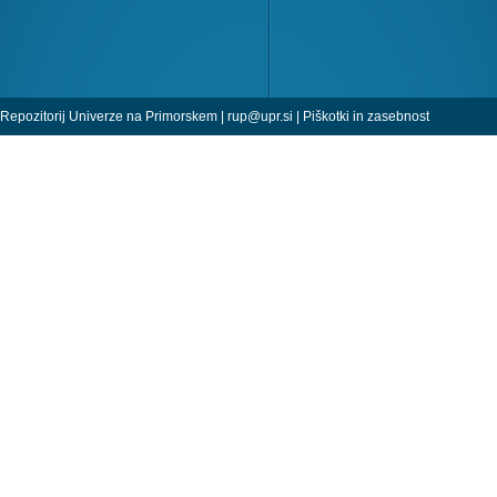
Repozitorij Univerze na Primorskem |
rup@upr.si
|
Piškotki in zasebnost