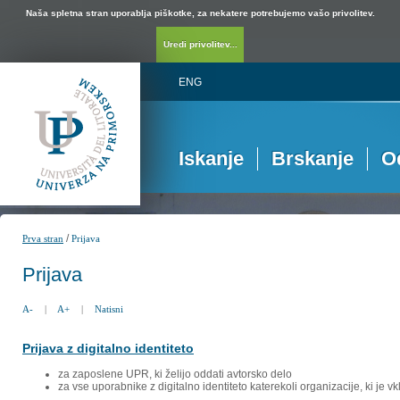
Naša spletna stran uporablja piškotke, za nekatere potrebujemo vašo privolitev.
Uredi privolitev...
ENG
Iskanje
Brskanje
O
/
Prva stran
Prijava
Prijava
A-
|
A+
|
Natisni
Prijava z digitalno identiteto
za zaposlene UPR, ki želijo oddati avtorsko delo
za vse uporabnike z digitalno identiteto katerekoli organizacije, ki je 