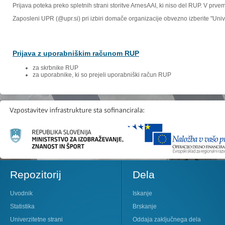
Prijava poteka preko spletnih strani storitve ArnesAAI, ki niso del RUP. V prv
Zaposleni UPR (@upr.si) pri izbiri domače organizacije obvezno izberite "Un
Prijava z uporabniškim računom RUP
za skrbnike RUP
za uporabnike, ki so prejeli uporabniški račun RUP
Repozitorij
Dela
Uvodnik
Iskanje
Statistika
Brskanje
Univerzitetne strani
Oddaja zaključnega dela