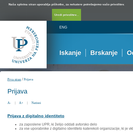
Naša spletna stran uporablja piškotke, za nekatere potrebujemo vašo privolitev.
Uredi privolitev...
ENG
Iskanje
Brskanje
O
/
Prva stran
Prijava
Prijava
A-
|
A+
|
Natisni
Prijava z digitalno identiteto
za zaposlene UPR, ki želijo oddati avtorsko delo
za vse uporabnike z digitalno identiteto katerekoli organizacije, ki je 