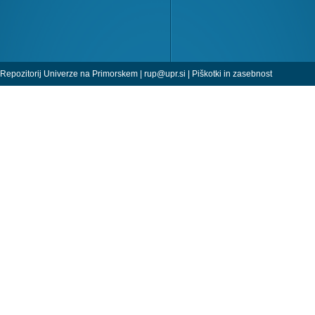
Repozitorij Univerze na Primorskem |
rup@upr.si
|
Piškotki in zasebnost