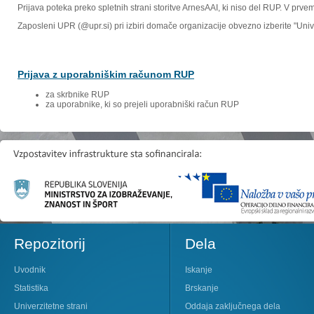
Prijava poteka preko spletnih strani storitve ArnesAAI, ki niso del RUP. V prv
Zaposleni UPR (@upr.si) pri izbiri domače organizacije obvezno izberite "Un
Prijava z uporabniškim računom RUP
za skrbnike RUP
za uporabnike, ki so prejeli uporabniški račun RUP
Repozitorij
Dela
Uvodnik
Iskanje
Statistika
Brskanje
Univerzitetne strani
Oddaja zaključnega dela