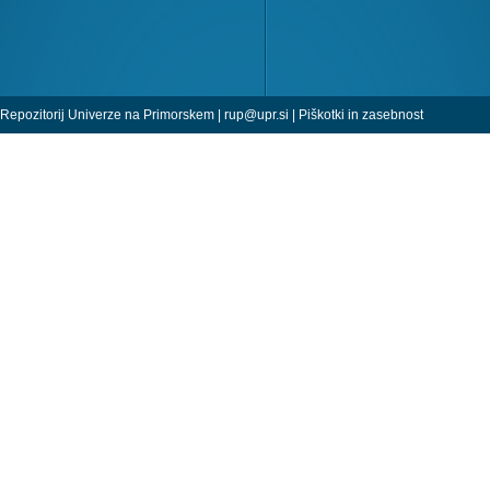
Repozitorij Univerze na Primorskem |
rup@upr.si
|
Piškotki in zasebnost