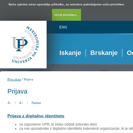
Naša spletna stran uporablja piškotke, za nekatere potrebujemo vašo privolitev.
Uredi privolitev...
ENG
Iskanje
Brskanje
O
/
Prva stran
Prijava
Prijava
A-
|
A+
|
Natisni
Prijava z digitalno identiteto
za zaposlene UPR, ki želijo oddati avtorsko delo
za vse uporabnike z digitalno identiteto katerekoli organizacije, ki je 