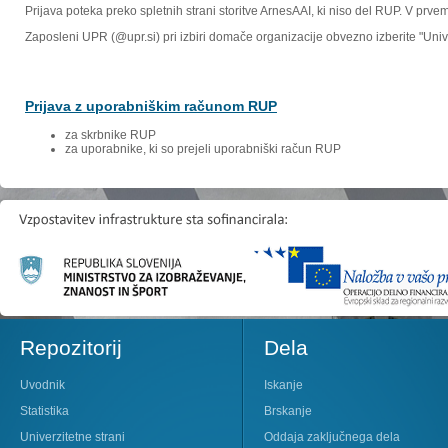
Prijava poteka preko spletnih strani storitve ArnesAAI, ki niso del RUP. V prv
Zaposleni UPR (@upr.si) pri izbiri domače organizacije obvezno izberite "Un
Prijava z uporabniškim računom RUP
za skrbnike RUP
za uporabnike, ki so prejeli uporabniški račun RUP
Repozitorij
Dela
Uvodnik
Iskanje
Statistika
Brskanje
Univerzitetne strani
Oddaja zaključnega dela