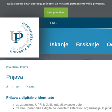
Naša spletna stran uporablja piškotke, za nekatere potrebujemo vašo privolitev.
Uredi privolitev...
ENG
Iskanje
Brskanje
O
/
Prva stran
Prijava
Prijava
A-
|
A+
|
Natisni
Prijava z digitalno identiteto
za zaposlene UPR, ki želijo oddati avtorsko delo
za vse uporabnike z digitalno identiteto katerekoli organizacije, ki je 