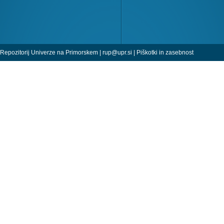
Repozitorij Univerze na Primorskem |
rup@upr.si
|
Piškotki in zasebnost