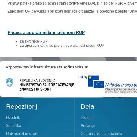
Prijava poteka preko spletnih strani storitve ArnesAAI, ki niso del RUP. V prv
Zaposleni UPR (@upr.si) pri izbiri domače organizacije obvezno izberite "Un
Prijava z uporabniškim računom RUP
za skrbnike RUP
za uporabnike, ki so prejeli uporabniški račun RUP
Repozitorij
Dela
Uvodnik
Iskanje
Statistika
Brskanje
Univerzitetne strani
Oddaja zaključnega dela