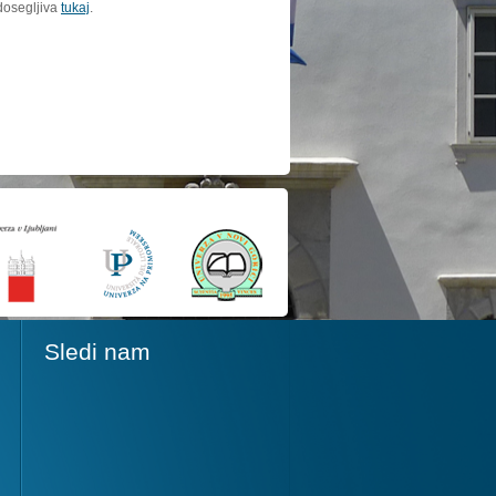
dosegljiva
tukaj
.
Sledi nam