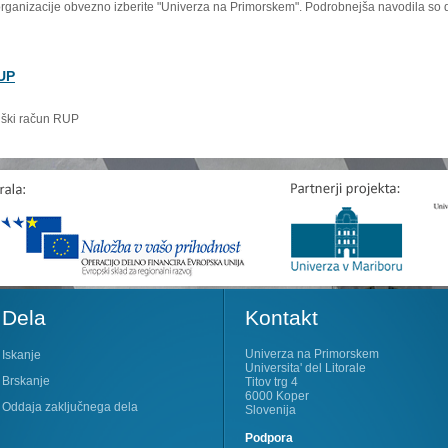
organizacije obvezno izberite "Univerza na Primorskem". Podrobnejša navodila so 
RUP
niški račun RUP
Dela
Kontakt
Univerza na Primorskem
Iskanje
Universita' del Litorale
Brskanje
Titov trg 4
6000 Koper
Oddaja zaključnega dela
Slovenija
Podpora