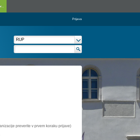
...
Prijava
ganizacije preverite v prvem koraku prijave)
.