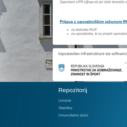
Zaposleni UPR (@upr.si) pri izbiri domače 
Prijava z uporabniškim računom 
za skrbnike RUP
za uporabnike, ki so prejeli uporab
Repozitorij
Uvodnik
Statistika
Univerzitetne strani