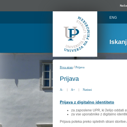
Naša 
ENG
Iskan
/
Prva stran
Prijava
Prijava
A-
|
A+
|
Natisni
Prijava z digitalno identiteto
za zaposlene UPR, ki želijo oddati a
za vse uporabnike z digitalno identit
Prijava poteka preko spletnih strani storitv