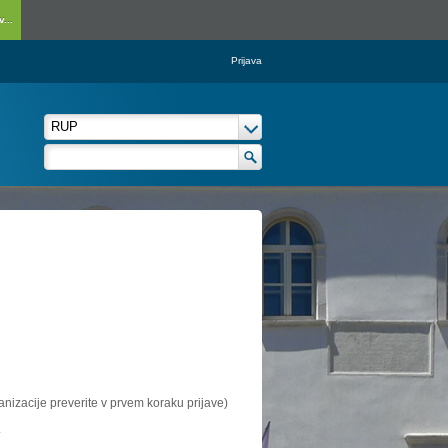
...
Prijava
ganizacije preverite v prvem koraku prijave)
.