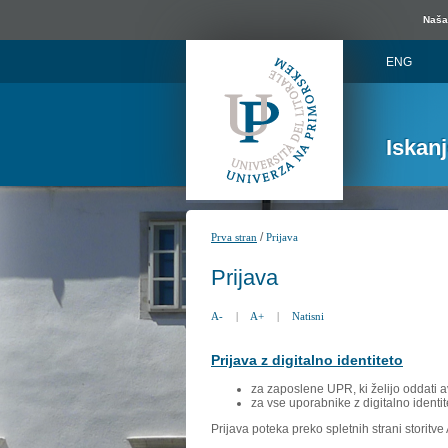
Naša 
ENG
Iskan
/
Prva stran
Prijava
Prijava
A-
|
A+
|
Natisni
Prijava z digitalno identiteto
za zaposlene UPR, ki želijo oddati a
za vse uporabnike z digitalno identit
Prijava poteka preko spletnih strani storitv