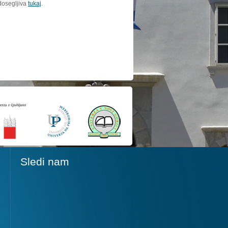
dosegljiva
tukaj
.
Sledi nam