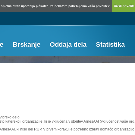
spletna stran uporablja piškotke, za nekatere potrebujemo vašo privolitev.
Uredi privolitev
je
Brskanje
Oddaja dela
Statistika
vtorsko delo
eto katerekoli organizacije, ki je vključena v storitev ArnesAAI (vključenost vaše or
e ArnesAAI, ki niso del RUP. V prvem koraku je potrebno izbrati domačo organizacijo