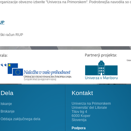
organizacije obvezno izberite "Univerza na Primorskem". Podrobnejša navodila so 
RUP
niški račun RUP
Dela
Kontakt
Univerza na Primorskem
Iskanje
Universita' del Litorale
Brskanje
Titov trg 4
6000 Koper
Oddaja zaključnega dela
Slovenija
Podpora