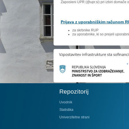
Zaposleni UPR (@upr.si) pri izbiri domače 
Prijava z uporabniškim računom 
za skrbnike RUP
za uporabnike, ki so prejeli uporab
Repozitorij
Uvodnik
Statistika
Univerzitetne strani