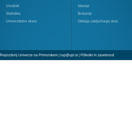
Uvodnik
Iskanje
Statistika
Brskanje
Univerzitetne strani
Oddaja zaključnega dela
Repozitorij Univerze na Primorskem |
rup@upr.si
|
Piškotki in zasebnost