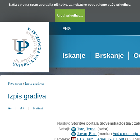
Naša spletna stran uporablja piškotke, za nekatere potrebujemo vašo privolitev.
Uredi privolitev...
ENG
Iskanje
Brskanje
O
/
Prva stran
Izpis gradiva
Izpis gradiva
A-
|
A+
|
Natisni
Naslov:
Storitve portala SlovenskaGostija : za
Avtorji:
Jarc, Jernej
(
avtor
)
ID
Juvan, Emil
(
mentor
)
Več o mentorju..
ID
Datoteke:
FTS_Jarc_Jernej_i2011.pdf
(1,38 MB