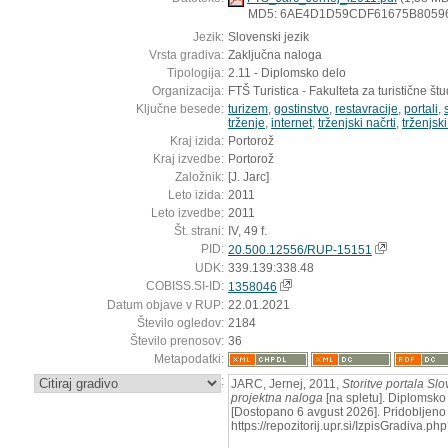
MD5: 6AE4D1D59CDF61675B8059
Jezik:
Slovenski jezik
Vrsta gradiva:
Zaključna naloga
Tipologija:
2.11 - Diplomsko delo
Organizacija:
FTŠ Turistica - Fakulteta za turistične štud
Ključne besede:
turizem
,
gostinstvo
,
restavracije
,
portali
,
trženje
,
internet
,
trženjski načrti
,
trženjski
Kraj izida:
Portorož
Kraj izvedbe:
Portorož
Založnik:
[J. Jarc]
Leto izida:
2011
Leto izvedbe:
2011
Št. strani:
IV, 49 f.
PID:
20.500.12556/RUP-15151
UDK:
339.139:338.48
COBISS.SI-ID:
1358046
Datum objave v RUP:
22.01.2021
Število ogledov:
2184
Število prenosov:
36
Metapodatki:
:
JARC, Jernej, 2011,
Storitve portala Sl
projektna naloga
[na spletu]. Diplomsko d
[Dostopano 6 avgust 2026]. Pridobljeno 
https://repozitorij.upr.si/IzpisGradiva.