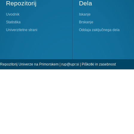
Repozitorij
Dela
Uvodnik
Iskanje
Statistika
Brskanje
Univerzitetne strani
Oddaja zaključnega dela
Repozitorij Univerze na Primorskem |
rup@upr.si
|
Piškotki in zasebnost