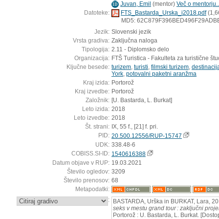
Juvan, Emil
(
mentor
)
Več o mentorju..
ID
Datoteke:
FTS_Bastarda_Urska_i2018.pdf
(1,6
MD5: 62C879F396BED496F29ADB
Jezik:
Slovenski jezik
Vrsta gradiva:
Zaključna naloga
Tipologija:
2.11 - Diplomsko delo
Organizacija:
FTŠ Turistica - Fakulteta za turistične štud
Ključne besede:
turizem
,
turisti
,
filmski turizem
,
destinacij
York
,
potovalni paketni aranžma
Kraj izida:
Portorož
Kraj izvedbe:
Portorož
Založnik:
[U. Bastarda, L. Burkat]
Leto izida:
2018
Leto izvedbe:
2018
Št. strani:
IX, 55 f., [21] f. pri.
PID:
20.500.12556/RUP-15747
UDK:
338.48-6
COBISS.SI-ID:
1540616388
Datum objave v RUP:
19.03.2021
Število ogledov:
3209
Število prenosov:
68
Metapodatki:
:
BASTARDA, Urška in BURKAT, Lara, 2
seks v mestu grand tour : zaključni proje
Portorož : U. Bastarda, L. Burkat. [Dost