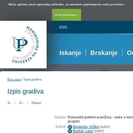
Naša spletna stran uporablja piškotke, za nekatere potrebujemo vašo privolitev.
Uredi privolitev...
ENG
Iskanje
Brskanje
O
/
Prva stran
Izpis gradiva
Izpis gradiva
A-
|
A+
|
Natisni
Naslov:
Potovalni poletni aranžma - seks v mes
projekt
Avtorji:
Bastarda, Urška
(
avtor
)
ID
Burkat, Lara
(
avtor
)
ID