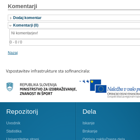
Komentarji
Dodaj komentar
Komentarji (0)
Ni komentarjev!
0 - 0 / 0
Nazaj
Repozitorij
Dela
Uvodnik
Iskanje
Statistika
Brskanje
Univerzitetne strani
Oddaja zaključnega dela