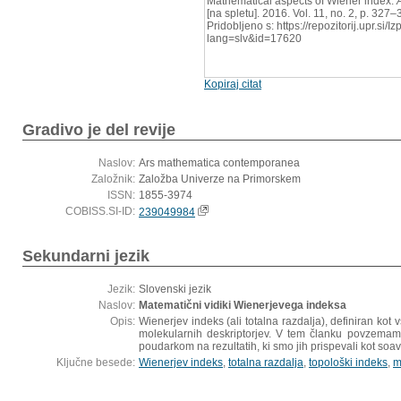
Mathematical aspects of Wiener index.
[na spletu]. 2016. Vol. 11, no. 2, p. 32
Pridobljeno s: https://repozitorij.upr.si/
lang=slv&id=17620
Kopiraj citat
Gradivo je del revije
Naslov:
Ars mathematica contemporanea
Založnik:
Založba Univerze na Primorskem
ISSN:
1855-3974
COBISS.SI-ID:
239049984
Sekundarni jezik
Jezik:
Slovenski jezik
Naslov:
Matematični vidiki Wienerjevega indeksa
Opis:
Wienerjev indeks (ali totalna razdalja), definiran ko
molekularnih deskriptorjev. V tem članku povzemam
poudarkom na rezultatih, ki smo jih prispevali kot soavt
Ključne besede:
Wienerjev indeks
,
totalna razdalja
,
topološki indeks
,
m