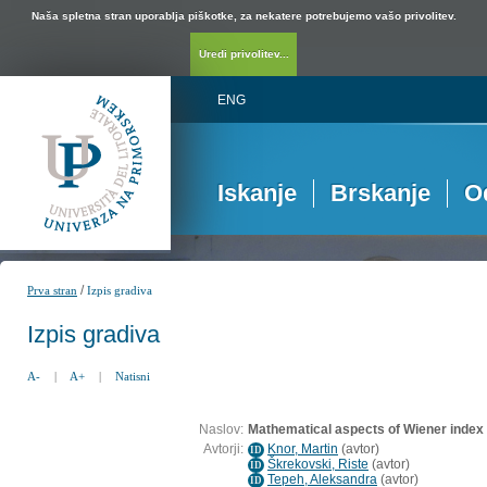
Naša spletna stran uporablja piškotke, za nekatere potrebujemo vašo privolitev.
Uredi privolitev...
ENG
Iskanje
Brskanje
O
/
Prva stran
Izpis gradiva
Izpis gradiva
A-
|
A+
|
Natisni
Naslov:
Mathematical aspects of Wiener index
Avtorji:
Knor, Martin
(
avtor
)
ID
Škrekovski, Riste
(
avtor
)
ID
Tepeh, Aleksandra
(
avtor
)
ID