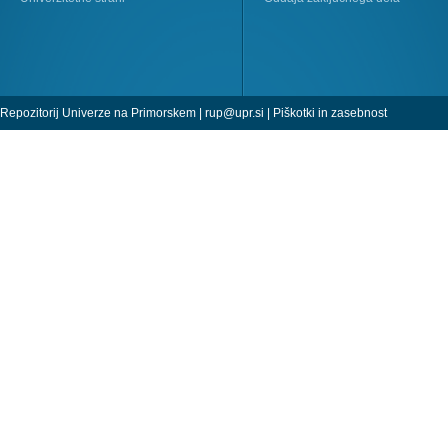
Repozitorij Univerze na Primorskem |
rup@upr.si
|
Piškotki in zasebnost