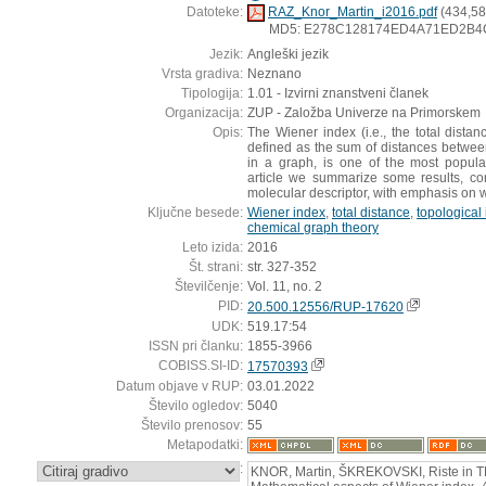
Datoteke:
RAZ_Knor_Martin_i2016.pdf
(434,58
MD5: E278C128174ED4A71ED2B
Jezik:
Angleški jezik
Vrsta gradiva:
Neznano
Tipologija:
1.01 - Izvirni znanstveni članek
Organizacija:
ZUP - Založba Univerze na Primorskem
Opis:
The Wiener index (i.e., the total dista
defined as the sum of distances between
in a graph, is one of the most popular
article we summarize some results, co
molecular descriptor, with emphasis on 
Ključne besede:
Wiener index
,
total distance
,
topological
chemical graph theory
Leto izida:
2016
Št. strani:
str. 327-352
Številčenje:
Vol. 11, no. 2
PID:
20.500.12556/RUP-17620
UDK:
519.17:54
ISSN pri članku:
1855-3966
COBISS.SI-ID:
17570393
Datum objave v RUP:
03.01.2022
Število ogledov:
5040
Število prenosov:
55
Metapodatki:
:
KNOR, Martin, ŠKREKOVSKI, Riste in T