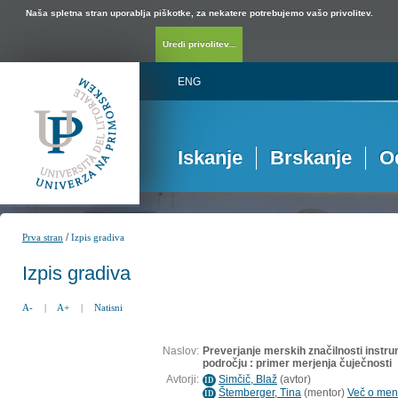
Naša spletna stran uporablja piškotke, za nekatere potrebujemo vašo privolitev.
Uredi privolitev...
ENG
Iskanje
Brskanje
O
/
Prva stran
Izpis gradiva
Izpis gradiva
A-
|
A+
|
Natisni
Naslov:
Preverjanje merskih značilnosti inst
področju : primer merjenja čuječnosti
Avtorji:
Simčič, Blaž
(
avtor
)
ID
Štemberger, Tina
(
mentor
)
Več o ment
ID