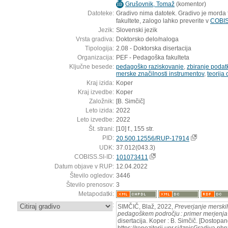
Grušovnik, Tomaž
(
komentor
)
ID
Datoteke:
Gradivo nima datotek. Gradivo je morda fi
fakultete, zalogo lahko preverite v
COBIS
Jezik:
Slovenski jezik
Vrsta gradiva:
Doktorsko delo/naloga
Tipologija:
2.08 - Doktorska disertacija
Organizacija:
PEF - Pedagoška fakulteta
Ključne besede:
pedagoško raziskovanje
,
zbiranje podat
merske značilnosti instrumentov
,
teorija
Kraj izida:
Koper
Kraj izvedbe:
Koper
Založnik:
[B. Simčič]
Leto izida:
2022
Leto izvedbe:
2022
Št. strani:
[10] f., 155 str.
PID:
20.500.12556/RUP-17914
UDK:
37.012(043.3)
COBISS.SI-ID:
101073411
Datum objave v RUP:
12.04.2022
Število ogledov:
3446
Število prenosov:
3
Metapodatki:
:
SIMČIČ, Blaž, 2022,
Preverjanje merski
pedagoškem področju : primer merjenja 
disertacija. Koper : B. Simčič. [Dostopa
https://repozitorij.upr.si/IzpisGradiva.