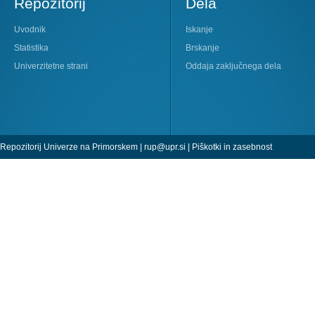
Repozitorij
Dela
Uvodnik
Iskanje
Statistika
Brskanje
Univerzitetne strani
Oddaja zaključnega dela
Repozitorij Univerze na Primorskem |
rup@upr.si
|
Piškotki in zasebnost