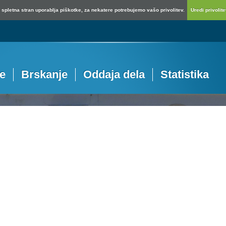
spletna stran uporablja piškotke, za nekatere potrebujemo vašo privolitev.
Uredi privolitev
je
Brskanje
Oddaja dela
Statistika