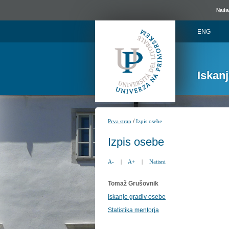
Naša 
ENG
Iskan
/
Prva stran
Izpis osebe
Izpis osebe
A-
|
A+
|
Natisni
Tomaž Grušovnik
Iskanje gradiv osebe
Statistika mentorja