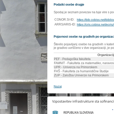
Podatki osebe drugje
Spodaj je seznam povezav na tuje vire s poda
CONOR.SI-ID:
https://bib.cobiss.net/bibl
ARRS/ARIS-ID:
https://cris.cobiss.net/ecri
Pojavnost osebe na gradivih po organizac
Število pojavljanj osebe na gradivih v kate
je gradivo uvrščeno v dve organizaciji, je p
Organizaci
PEF - Pedagoška fakulteta
FAMNIT - Fakulteta za matematiko, naravosl
UPR - Univerza na Primorskem
FHŠ - Fakulteta za humanistične študije
ZUP - Založba Univerze na Primorskem
Nazaj