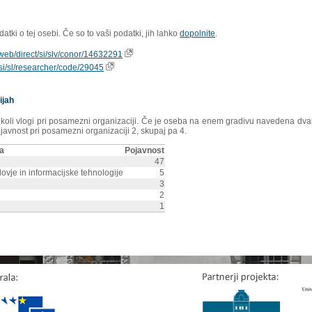
tki o tej osebi. Če so to vaši podatki, jih lahko
dopolnite
.
ioweb/direct/si/slv/conor/14632291
s/si/sl/researcher/code/29045
ijah
rikoli vlogi pri posamezni organizaciji. Če je oseba na enem gradivu navedena dvakr
ojavnost pri posamezni organizaciji 2, skupaj pa 4.
ja
Pojavnost
47
ovje in informacijske tehnologije
5
3
2
1