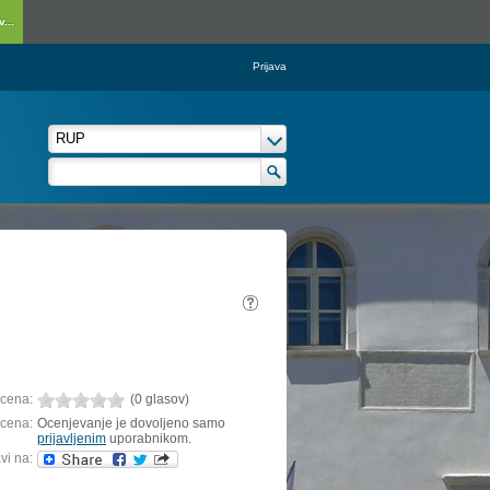
...
Prijava
cena:
(0 glasov)
cena:
Ocenjevanje je dovoljeno samo
prijavljenim
uporabnikom.
vi na: