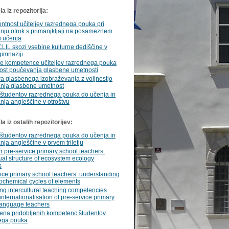
a iz repozitorija:
tnost učiteljev razrednega pouka pri
nju otrok s primanjkljaji na posameznem
u učenja
CLIL skozi vsebine kulturne dediščine v
gimnaziji
e kompetence učiteljev razrednega pouka
vost poučevanja glasbene umetnosti
a glasbenega izobraževanja z voljnostjo
nja glasbene umetnost
 študentov razrednega pouka do učenja in
ja angleščine v otroštvu
 iz ostalih repozitorijev:
 študentov razrednega pouka do učenja in
ja angleščine v prvem triletju
ar pre-service primary school teachers’
al structure of ecosystem ecology
s
ice primary school teachers’ understanding
ochemical cycles of elements
g intercultural teaching competencies
internationalisation of pre-service primary
language teachers
na pridobljenih kompetenc študentov
ega pouka