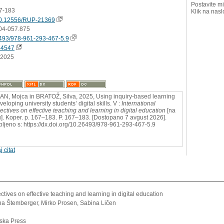
Postavite mi
67-183
Klik na nasl
0.12556/RUP-21369
04-057.875
493/978-961-293-467-5.9
44547
.2025
N, Mojca in BRATOŽ, Silva, 2025, Using inquiry-based learning
veloping university students’ digital skills. V :
International
ectives on effective teaching and learning in digital education
[na
u]. Koper. p. 167–183. P. 167–183. [Dostopano 7 avgust 2026].
bljeno s: https://dx.doi.org/10.26493/978-961-293-467-5.9
j citat
ctives on effective teaching and learning in digital education
ina Štemberger, Mirko Prosen, Sabina Ličen
rska Press