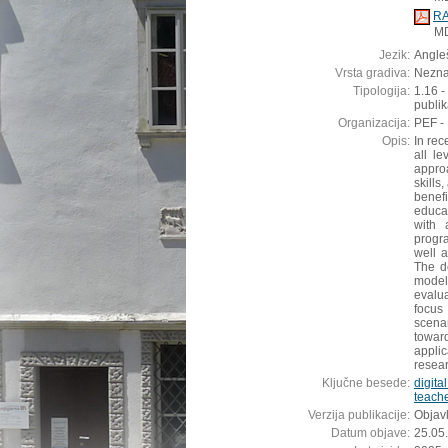
RA
M
Jezik:
Angleš
Vrsta gradiva:
Nezn
Tipologija:
1.16 -
publik
Organizacija:
PEF -
Opis:
In rec
all l
approa
skills
benef
educat
with 
progra
well 
The d
model
evalua
focus
scena
towar
applic
resea
Ključne besede:
digital
teach
Verzija publikacije:
Objavl
Datum objave:
25.05