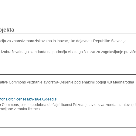
ojekta
cija za znanstvenoraziskovalno in inovacijsko dejavnost Republike Slovenije
 izobraževalnega standarda na področju visokega šolstva za zagotavljanje pravično
ative Commons Priznanje avtorstva-Deljenje pod enakimi pogoji 4.0 Mednarodna
mons.org/licenses/by-sa/4.0/deed.sl
e Commons je zelo podobna običajni licenci Priznanje avtorstva, vendar zahteva, d
pravljane z enako licenco.