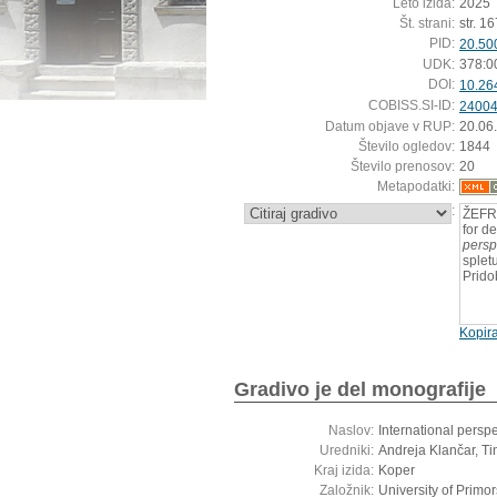
Leto izida:
2025
Št. strani:
str. 1
PID:
20.50
UDK:
378:0
DOI:
10.26
COBISS.SI-ID:
2400
Datum objave v RUP:
20.06
Število ogledov:
1844
Število prenosov:
20
Metapodatki:
:
ŽEFRA
for de
persp
splet
Prido
Kopira
Gradivo je del monografije
Naslov:
International perspe
Uredniki:
Andreja Klančar, T
Kraj izida:
Koper
Založnik:
University of Primo