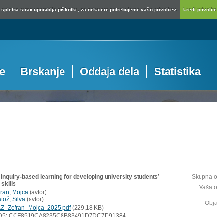
spletna stran uporablja piškotke, za nekatere potrebujemo vašo privolitev.
Uredi privolitev
je
Brskanje
Oddaja dela
Statistika
inquiry-based learning for developing university students’
Skupna o
 skills
Vaša o
fran, Mojca
(
avtor
)
tož, Silva
(
avtor
)
Obja
Z_Zefran_Mojca_2025.pdf
(229,18 KB)
D5: CCF8519CA8235C8B83491D7DC7D91384