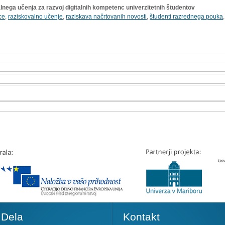
nega učenja za razvoj digitalnih kompetenc univerzitetnih študentov
ce
,
raziskovalno učenje
,
raziskava načrtovanih novosti
,
študenti razrednega pouka
Dela
Kontakt