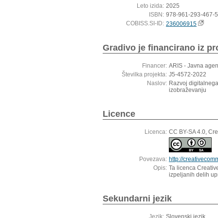
Leto izida:
2025
ISBN:
978-961-293-467-5
COBISS.SI-ID:
236006915
Gradivo je financirano iz pr
Financer:
ARIS - Javna agen
Številka projekta:
J5-4572-2022
Naslov:
Razvoj digitalnega
izobraževanju
Licence
Licenca:
CC BY-SA 4.0, Cre
Povezava:
http://creativecom
Opis:
Ta licenca Creativ
izpeljanih delih u
Sekundarni jezik
Jezik:
Slovenski jezik