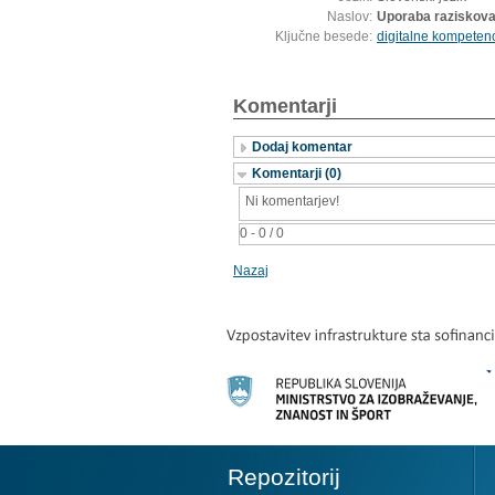
Naslov:
Uporaba raziskoval
Ključne besede:
digitalne kompeten
Komentarji
Dodaj komentar
Komentarji (0)
Ni komentarjev!
0 - 0 / 0
Nazaj
Repozitorij