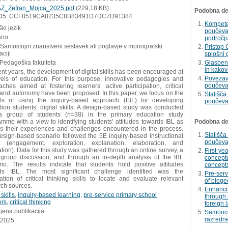
Z_Zefran_Mojca_2025.pdf
(229,18 KB)
Podobna del
D5: CCF8519CA8235C8B83491D7DC7D91384
Kompeten
ki jezik
poučeva
ano
področj
 Samostojni znanstveni sestavek ali poglavje v monografski
Pristop 
aciji
splošni 
 Pedagoška fakulteta
Glasben
in kako
ent years, the development of digital skills has been encouraged at
Povezav
evels of education. For this purpose, innovative pedagogies and
poučeva
ches aimed at fostering learners’ active participation, critical
, and autonomy have been proposed. In this paper, we focus on the
Stališča
its of using the inquiry-based approach (IBL) for developing
poučevan
ion students’ digital skills. A design-based study was conducted
a group of students (n=38) in the primary education study
mme with a view to identifying students’ attitudes towards IBL as
Podobna dela
as their experiences and challenges encountered in the process.
Stališča
esign-based scenario followed the 5E inquiry-based instructional
poučevan
 (engagement, exploration, explanation, elaboration, and
tion). Data for this study was gathered through an online survey, a
First-ye
 group discussion, and through an in-depth analysis of the IBL
conceptu
rio. The results indicate that students hold positive attitudes
concept
ds IBL. The most significant challenge identified was the
Pre-serv
ation of critical thinking skills to locate and evaluate relevant
of bioge
rch sources.
Enhancin
 skills
,
inquiry-based learning
,
pre-service primary school
through 
ers
,
critical thinking
foreign 
jena publikacija
Samooce
razredn
.2025