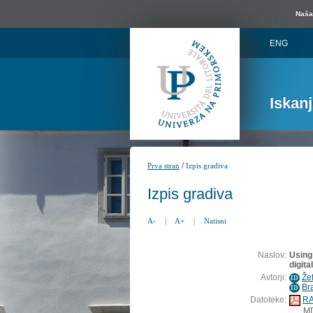
Naša 
ENG
Iskan
/
Prva stran
Izpis gradiva
Izpis gradiva
A-
|
A+
|
Natisni
Naslov:
Using 
digital
Avtorji:
Že
ID
Bra
ID
Datoteke:
RA
M