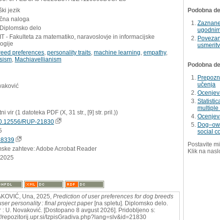
ki jezik
Podobna del
učna naloga
Zaznane 
 Diplomsko delo
ugodnim
 - Fakulteta za matematiko, naravoslovje in informacijske
Povezano
ogije
usmeritv
reed preferences
,
personality traits
,
machine learning
,
empathy
,
ssism
,
Machiavellianism
Podobna dela
Prepozn
učenja
vaković
Ocenjev
Statisti
multiple
ni vir (1 datoteka PDF (X, 31 str., [9] str. pril.))
Ocenjeva
0.12556/RUP-21830
Dog–owne
5
social c
58339
Postavite mi
mske zahteve: Adobe Acrobat Reader
Klik na nasl
.2025
KOVIĆ, Una, 2025,
Prediction of user preferences for dog breeds
ser personality : final project paper
[na spletu]. Diplomsko delo.
 : U. Novaković. [Dostopano 8 avgust 2026]. Pridobljeno s:
://repozitorij.upr.si/IzpisGradiva.php?lang=slv&id=21830