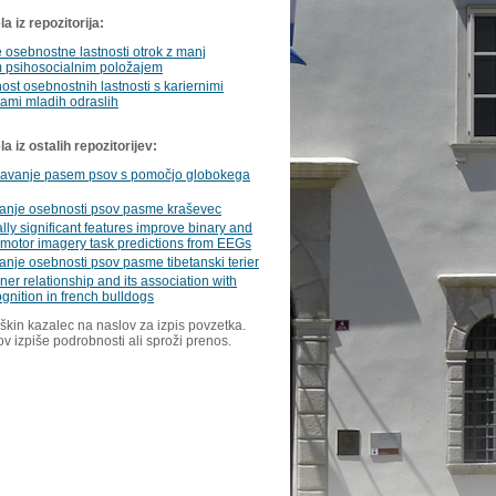
a iz repozitorija:
osebnostne lastnosti otrok z manj
 psihosocialnim položajem
st osebnostnih lastnosti s kariernimi
ami mladih odraslih
 iz ostalih repozitorijev:
avanje pasem psov s pomočjo globokega
anje osebnosti psov pasme kraševec
cally significant features improve binary and
 motor imagery task predictions from EEGs
nje osebnosti psov pasme tibetanski terier
r relationship and its association with
ognition in french bulldogs
škin kazalec na naslov za izpis povzetka.
ov izpiše podrobnosti ali sproži prenos.