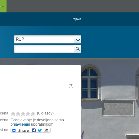
...
Prijava
cena:
(0 glasov)
cena:
Ocenjevanje je dovoljeno samo
prijavljenim
uporabnikom.
vi na: