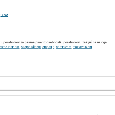
j citat
 uporabnikov za pasme psov iz osebnosti uporabnikov : zaključna naloga
stne lastnosti
,
strojno učenje
,
empatija
,
narcisizem
,
makiavelizem