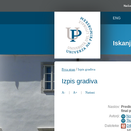
Naša 
ENG
Iskan
/
Prva stran
Izpis gradiva
Izpis gradiva
A-
|
A+
|
Natisni
Naslov:
Predi
final 
Avtorji:
No
ID
Tk
ID
Datoteke:
DI
M