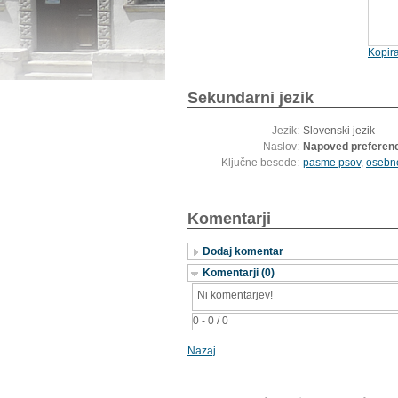
Kopira
Sekundarni jezik
Jezik:
Slovenski jezik
Naslov:
Napoved preferenc
Ključne besede:
pasme psov
,
osebno
Komentarji
Dodaj komentar
Komentarji (0)
Ni komentarjev!
0 - 0 / 0
Nazaj