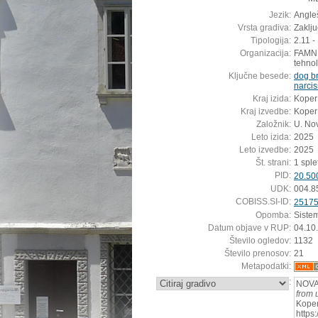
Jezik:
Angleš
Vrsta gradiva:
Zaklj
Tipologija:
2.11 -
Organizacija:
FAMNIT
tehnol
Ključne besede:
dog b
narci
Kraj izida:
Koper
Kraj izvedbe:
Koper
Založnik:
U. No
Leto izida:
2025
Leto izvedbe:
2025
Št. strani:
1 splet
PID:
20.50
UDK:
004.8
COBISS.SI-ID:
2517
Opomba:
Siste
Datum objave v RUP:
04.10
Število ogledov:
1132
Število prenosov:
21
Metapodatki:
:
NOVA
from u
Koper
https