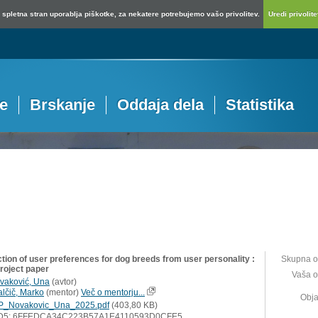
spletna stran uporablja piškotke, za nekatere potrebujemo vašo privolitev.
Uredi privolitev
je
Brskanje
Oddaja dela
Statistika
ction of user preferences for dog breeds from user personality :
Skupna o
project paper
Vaša o
vaković, Una
(
avtor
)
alčič, Marko
(
mentor
)
Več o mentorju...
Obja
P_Novakovic_Una_2025.pdf
(403,80 KB)
D5: 6FFEDCA34C223B57A1E4110593D0CFE5