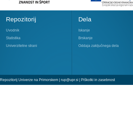
Repozitorij
Dela
Uvodnik
Iskanje
Statistika
Brskanje
Univerzitetne strani
Oddaja zaključnega dela
Repozitorij Univerze na Primorskem |
rup@upr.si
|
Piškotki in zasebnost