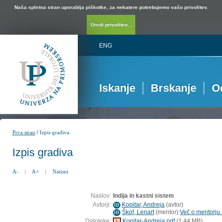
Naša spletna stran uporablja piškotke, za nekatere potrebujemo vašo privolitev.
Uredi privolitev...
ENG
Iskanje
Brskanje
O
/
Prva stran
Izpis gradiva
Izpis gradiva
A-
|
A+
|
Natisni
Naslov:
Indija in kastni sistem
Avtorji:
Kopitar, Andreja
(
avtor
)
ID
Škof, Lenart
(
mentor
)
Več o mentorju..
ID
Datoteke:
Kopitar-Andreja.pdf
(1,44 MB)