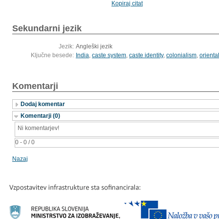
Kopiraj citat
Sekundarni jezik
Jezik:
Angleški jezik
Ključne besede:
India
,
caste system
,
caste identity
,
colonialism
,
orienta
Komentarji
Dodaj komentar
Komentarji (0)
Ni komentarjev!
0 - 0 / 0
Nazaj