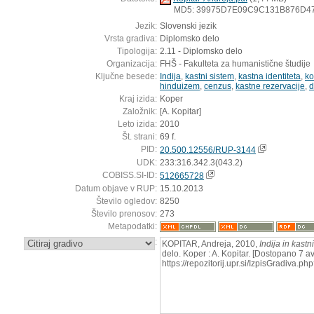
MD5: 39975D7E09C9C131B876D4
Jezik:
Slovenski jezik
Vrsta gradiva:
Diplomsko delo
Tipologija:
2.11 - Diplomsko delo
Organizacija:
FHŠ - Fakulteta za humanistične študije
Ključne besede:
Indija
,
kastni sistem
,
kastna identiteta
,
ko
hinduizem
,
cenzus
,
kastne rezervacije
,
d
Kraj izida:
Koper
Založnik:
[A. Kopitar]
Leto izida:
2010
Št. strani:
69 f.
PID:
20.500.12556/RUP-3144
UDK:
233:316.342.3(043.2)
COBISS.SI-ID:
512665728
Datum objave v RUP:
15.10.2013
Število ogledov:
8250
Število prenosov:
273
Metapodatki:
:
KOPITAR, Andreja, 2010,
Indija in kastn
delo. Koper : A. Kopitar. [Dostopano 7 a
https://repozitorij.upr.si/IzpisGradiva.