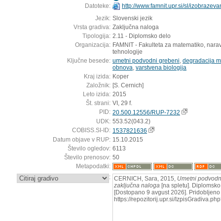
Datoteke:
http://www.famnit.upr.si/sl/izobrazev
Jezik:
Slovenski jezik
Vrsta gradiva:
Zaključna naloga
Tipologija:
2.11 - Diplomsko delo
Organizacija:
FAMNIT - Fakulteta za matematiko, narav
tehnologije
Ključne besede:
umetni podvodni grebeni
,
degradacija m
obnova
,
varstvena biologija
Kraj izida:
Koper
Založnik:
[S. Cernich]
Leto izida:
2015
Št. strani:
VI, 29 f.
PID:
20.500.12556/RUP-7232
UDK:
553.52(043.2)
COBISS.SI-ID:
1537821636
Datum objave v RUP:
15.10.2015
Število ogledov:
6113
Število prenosov:
50
Metapodatki:
:
CERNICH, Sara, 2015,
Umetni podvodni
zaključna naloga
[na spletu]. Diplomsko 
[Dostopano 9 avgust 2026]. Pridobljeno 
https://repozitorij.upr.si/IzpisGradiva.