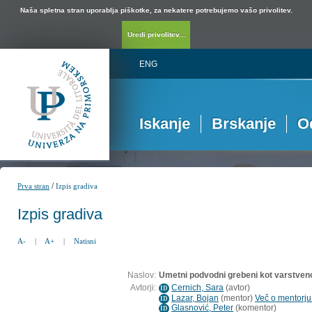
Naša spletna stran uporablja piškotke, za nekatere potrebujemo vašo privolitev.
Uredi privolitev...
ENG
Iskanje
Brskanje
O
/
Prva stran
Izpis gradiva
Izpis gradiva
A-
|
A+
|
Natisni
Naslov:
Umetni podvodni grebeni kot varstveno
Avtorji:
Cernich, Sara
(
avtor
)
ID
Lazar, Bojan
(
mentor
)
Več o mentorju.
ID
Glasnović, Peter
(
komentor
)
ID