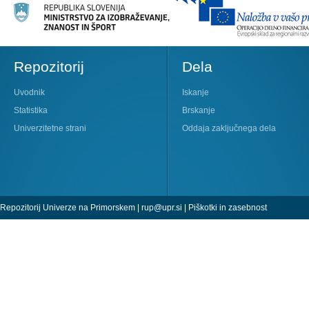
Repozitorij
Dela
Uvodnik
Iskanje
Statistika
Brskanje
Univerzitetne strani
Oddaja zaključnega dela
Repozitorij Univerze na Primorskem |
rup@upr.si
|
Piškotki in zasebnost