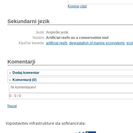
Kopiraj citat
Sekundarni jezik
Jezik:
Angleški jezik
Naslov:
Artificial reefs as a conservation tool
Ključne besede:
artificial reefs
,
degradation of marine ecosystems
,
ecol
Komentarji
Dodaj komentar
Komentarji (0)
Ni komentarjev!
0 - 0 / 0
Nazaj