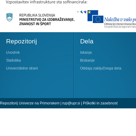
Repozitorij
Dela
Uvodnik
Iskanje
Statistika
Brskanje
Univerzitetne strani
Oddaja zaključnega dela
Repozitorij Univerze na Primorskem |
rup@upr.si
|
Piškotki in zasebnost