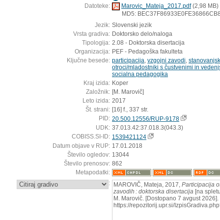
Datoteke:
Marovic_Mateja_2017.pdf
(2,98 MB)
MD5: BEC37F86933E0FE36866CB
Jezik:
Slovenski jezik
Vrsta gradiva:
Doktorsko delo/naloga
Tipologija:
2.08 - Doktorska disertacija
Organizacija:
PEF - Pedagoška fakulteta
Ključne besede:
participacija
,
vzgojni zavodi
,
stanovanjs
otroci/mladostniki s čustvenimi in vedenj
socialna pedagogika
Kraj izida:
Koper
Založnik:
[M. Marovič]
Leto izida:
2017
Št. strani:
[16] f., 337 str.
PID:
20.500.12556/RUP-9178
UDK:
37.013.42:37.018.3(043.3)
COBISS.SI-ID:
1539421124
Datum objave v RUP:
17.01.2018
Število ogledov:
13044
Število prenosov:
862
Metapodatki:
:
MAROVIČ, Mateja, 2017,
Participacija 
zavodih : doktorska disertacija
[na spletu
M. Marovič. [Dostopano 7 avgust 2026]. 
https://repozitorij.upr.si/IzpisGradiva.