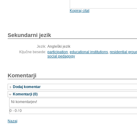
Kopiraj citat
Sekundarni jezik
Jezik:
Angleški jezik
Ključne besede:
participation
,
educational institutions
,
residential grou
social pedagogy
Komentarji
Dodaj komentar
Komentarji (0)
Ni komentarjev!
0 - 0 / 0
Nazaj