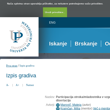
Naša spletna stran uporablja piškotke, za nekatere potrebujemo vašo privolitev.
Uredi privolitev...
ENG
Iskanje
Brskanje
O
/
Prva stran
Izpis gradiva
Izpis gradiva
A-
|
A+
|
Natisni
Naslov:
Participacija otroka/mladostnika v vzg
disertacija
Avtorji:
Marovič, Mateja
(
avtor
)
ID
Krajnčan, Mitja
(
mentor
)
Več o mentorj
ID