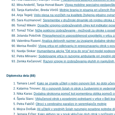
Mira Anderlič, Tanja Horvat Baum:
Vloga mobilne specialno-pedagoške 
Tanja Karlovčec, Breda Vöröš:
Motnje branja in pisanja pri učencih R
Anja Tegelj:
Vpliv plesa na vozičkih na kvaliteto življenja gibalno ovira
Sara Kuzmanović:
Spremembe v družinski dinamiki ob rojstvu otroka z
Tomaž Mikeln:
Dosežki vzgojno-izobraževalnih ciljev kot indikator poseb
Tomaž Tičar:
Nižje poklicno izobraževanje - možnosti za otroke s pos
Jolanda Potočnik:
Pripravljenost in usposobljenost vzgojiteljic v vrtcu
Valentina Raseni:
Analiza delovnih razmer za izvajanje dodatne strok
Merisa Redžić:
Vloga vrtca pri odkrivanju in prepoznavanju otrok s po
Nastja Slokar:
Humanitarna akcija "Od srca do srca" kot model podpo
Petra Mlinarec:
Sodelovanje vrtca in razvojne ambulante pri zgodnji o
Zemka Kečanović:
Razvoj vzgoje in izobraževanja gluhih in naglušnih 
Diplomska dela (88)
Tamara Lasič:
Kako se znajde učitelj v redni osnovni šoli, ko dobi uč
Katarina Trnovec:
Ali v osnovnih šolah ni otrok s čustvenimi in vedenj
Nika Karas:
Dodatna strokovna pomoč kot pomembna oblika pomoči o
Špela Slanc:
Vključenost otrok s posebnimi potrebami v vrtce v Beli kra
Petra Fabčič:
Otroci s cerebralno paralizo in spremljajoče motnje
Mojca Dolšak:
Ali učitelji v srednjih šolah razumejo posebne potrebe di
Jerneja Eržen:
Kako aktivno se v pouk vključuje gluh otrok s polževi