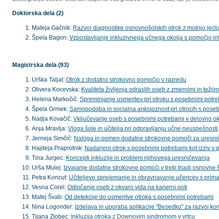
Doktorska dela (2)
Mateja Gačnik:
Razvoj diagnostike osnovnošolskih otrok z motnjo jeclj
Špela Bagon:
Vzpostavljanje inkluzivnega učnega okolja s pomočjo in
Magistrska dela (93)
Urška Taljat:
Otrok z dodatno strokovno pomočjo v razredu
Olivera Kocevska:
Kvaliteta življenja odraslih oseb z zmernimi in težj
Helena Markočič:
Spreminjanje usmeritev pri otroku s posebnimi potre
Špela Grmek:
Samopodoba in socialna anksioznost pri otrocih s pose
Nadja Kovačič:
Vključevanje oseb s posebnimi potrebami v delovno ok
Anja Mravlja:
Vloga šole in učitelja pri odpravljanju učne neuspešnosti
Jerneja Simčič:
Naloga in pomen dodatne strokovne pomoči za uresni
Hajdeja Praprotnik:
Nadarjeni otrok s posebnimi potrebami kot izziv 
Tina Jurgec:
Koncepti inkluzije in problem njihovega uresničevanja
Urša Mulej:
Izvajanje dodatne strokovne pomoči v tretji triadi osnovne 
Petra Koncut:
Učiteljevo sprejemanje in obravnavanje učencev s primanj
Vesna Corel:
Odločanje oseb z okvaro vida na karierni poti
Matej Švab:
Od detekcije do usmeritve otroka s posebnimi potrebami
Nina Logonder:
Izdelava in uporaba aplikacije "Besedko" za razvoj kom
Tijana Zlobec:
Inkluzija otroka z Downovim sindromom v vrtcu