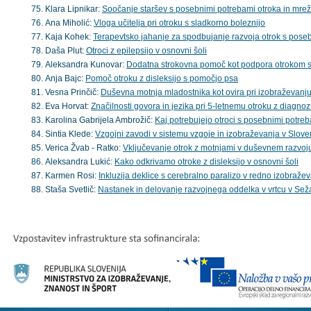
Klara Lipnikar:
Soočanje staršev s posebnimi potrebami otroka in mre
Ana Miholić:
Vloga učitelja pri otroku s sladkorno boleznijo
Kaja Kohek:
Terapevtsko jahanje za spodbujanje razvoja otrok s pose
Daša Plut:
Otroci z epilepsijo v osnovni šoli
Aleksandra Kunovar:
Dodatna strokovna pomoč kot podpora otrokom s 
Anja Bajc:
Pomoč otroku z disleksijo s pomočjo psa
Vesna Prinčič:
Duševna motnja mladostnika kot ovira pri izobraževanju 
Eva Horvat:
Značilnosti govora in jezika pri 5-letnemu otroku z diagno
Karolina Gabrijela Ambrožič:
Kaj potrebujejo otroci s posebnimi potreb
Sintia Klede:
Vzgojni zavodi v sistemu vzgoje in izobraževanja v Sloven
Verica Žvab - Ratko:
Vključevanje otrok z motnjami v duševnem razvo
Aleksandra Lukić:
Kako odkrivamo otroke z disleksijo v osnovni šoli
Karmen Rosi:
Inkluzija deklice s cerebralno paralizo v redno izobraže
Staša Svetlič:
Nastanek in delovanje razvojnega oddelka v vrtcu v Sež