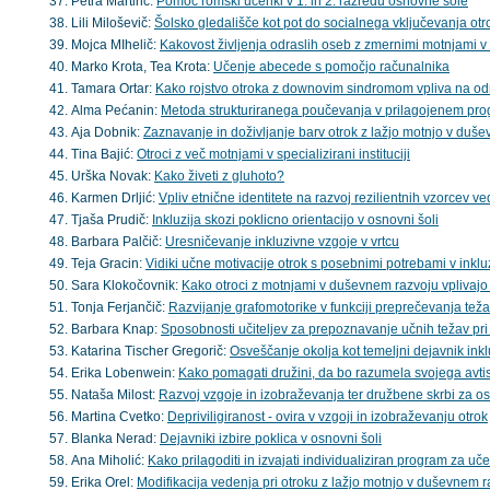
Petra Martinc:
Pomoč romski učenki v 1. in 2. razredu osnovne šole
Lili Miloševič:
Šolsko gledališče kot pot do socialnega vključevanja ot
Mojca MIhelič:
Kakovost življenja odraslih oseb z zmernimi motnjami 
Marko Krota, Tea Krota:
Učenje abecede s pomočjo računalnika
Tamara Ortar:
Kako rojstvo otroka z downovim sindromom vpliva na odn
Alma Pećanin:
Metoda strukturiranega poučevanja v prilagojenem p
Aja Dobnik:
Zaznavanje in doživljanje barv otrok z lažjo motnjo v duš
Tina Bajić:
Otroci z več motnjami v specializirani instituciji
Urška Novak:
Kako živeti z gluhoto?
Karmen Drljić:
Vpliv etnične identitete na razvoj rezilientnih vzorcev ve
Tjaša Prudič:
Inkluzija skozi poklicno orientacijo v osnovni šoli
Barbara Palčič:
Uresničevanje inkluzivne vzgoje v vrtcu
Teja Gracin:
Vidiki učne motivacije otrok s posebnimi potrebami v inkluz
Sara Klokočovnik:
Kako otroci z motnjami v duševnem razvoju vplivajo 
Tonja Ferjančič:
Razvijanje grafomotorike v funkciji preprečevanja tež
Barbara Knap:
Sposobnosti učiteljev za prepoznavanje učnih težav pri
Katarina Tischer Gregorič:
Osveščanje okolja kot temeljni dejavnik ink
Erika Lobenwein:
Kako pomagati družini, da bo razumela svojega avti
Nataša Milost:
Razvoj vzgoje in izobraževanja ter družbene skrbi za 
Martina Cvetko:
Depriviligiranost - ovira v vzgoji in izobraževanju otrok
Blanka Nerad:
Dejavniki izbire poklica v osnovni šoli
Ana Miholić:
Kako prilagoditi in izvajati individualiziran program za u
Erika Orel:
Modifikacija vedenja pri otroku z lažjo motnjo v duševnem 