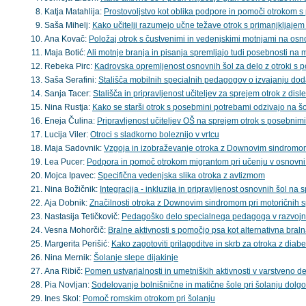
Katja Matahlija:
Prostovoljstvo kot oblika podpore in pomoči otrokom 
Saša Mihelj:
Kako učitelji razumejo učne težave otrok s primanjkljaje
Ana Kovač:
Položaj otrok s čustvenimi in vedenjskimi motnjami na osno
Maja Botić:
Ali motnje branja in pisanja spremljajo tudi posebnosti na
Rebeka Pirc:
Kadrovska opremljenost osnovnih šol za delo z otroki s 
Saša Serafini:
Stališča mobilnih specialnih pedagogov o izvajanju do
Sanja Tacer:
Stališča in pripravljenost učiteljev za sprejem otrok z disle
Nina Rustja:
Kako se starši otrok s posebmini potrebami odzivajo na šol
Eneja Čulina:
Pripravljenost učiteljev OŠ na sprejem otrok s posebnim
Lucija Viler:
Otroci s sladkorno boleznijo v vrtcu
Maja Sadovnik:
Vzgoja in izobraževanje otroka z Downovim sindrom
Lea Pucer:
Podpora in pomoč otrokom migrantom pri učenju v osnovni 
Mojca Ipavec:
Specifična vedenjska slika otroka z avtizmom
Nina Božičnik:
Integracija - inkluzija in pripravljenost osnovnih šol n
Aja Dobnik:
Značilnosti otroka z Downovim sindromom pri motoričnih 
Nastasija Tetičkovič:
Pedagoško delo specialnega pedagoga v razvoj
Vesna Mohorčič:
Bralne aktivnosti s pomočjo psa kot alternativna braln
Margerita Perišić:
Kako zagotoviti prilagoditve in skrb za otroka z diab
Nina Mernik:
Šolanje slepe dijakinje
Ana Ribič:
Pomen ustvarjalnosti in umetniških aktivnosti v varstveno de
Pia Novljan:
Sodelovanje bolnišnične in matične šole pri šolanju dolgo
Ines Skol:
Pomoč romskim otrokom pri šolanju