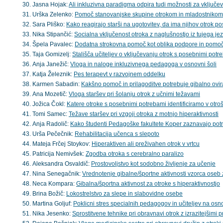
Jasna Hojak:
Ali inkluzivna paradigma odpira tudi možnosti za vklju
Urška Zelenko:
Pomoč stanovanjske skupine otrokom in mladostnikom
Sara Pliško:
Kako reagirajo starši na ugotovitev, da ima njihov otrok 
Nika Stipančić:
Socialna vključenost otroka z naglušnostjo iz tujega j
Špela Pavalec:
Dodatna strokovna pomoč kot oblika podpore in pomoči
Taja Gomizelj:
Stališča učiteljev o vključevanju otrok s posebnimi pot
Anja Janežič:
Vloga in naloge inkluzivnega pedagoga v osnovni šoli
Katja Železnik:
Pes terapevt v razvojnem oddelku
Karmen Sabadin:
Kakšno pomoč in prilagoditve potrebuje gibalno ovira
Ana Mozetič:
Vloga staršev pri šolanju otrok z učnimi težavami
Jožica Čokl:
Katere otroke s posebnimi potrebami identificiramo v otro
Tomi Samec:
Težave staršev pri vzgoji otroka z motnjo hiperaktivnosti
Anja Radolič:
Kako študenti Pedagoške fakultete Koper zaznavajo pot
Urša Pečečnik:
Rehabilitacija učenca s slepoto
Mateja Frčej Stoykov:
Hiperaktiven ali preživahen otrok v vrtcu
Patricija Nemivšek:
Zgodba otroka s cerebralno paralizo
Aleksandra Osvaldič:
Prostovoljstvo kot sodobno življenje za učenje
Nina Senegačnik:
Vrednotenje gibalne/športne aktivnosti vzorca os
Neca Kompara:
Gibalna/športna aktivnost za otroke s hiperaktivnostjo
Brina Božič:
Lokostrelstvo za slepe in slabovidne osebe
Martina Goljuf:
Poklicni stres specialnih pedagogov in učiteljev na osno
Nika Jesenko:
Sprostitvene tehnike pri obravnavi otrok z izrazitejšimi 