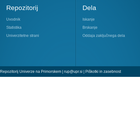
Repozitorij
Dela
Uvodnik
Iskanje
Statistika
Brskanje
Univerzitetne strani
Oddaja zaključnega dela
Repozitorij Univerze na Primorskem |
rup@upr.si
|
Piškotki in zasebnost