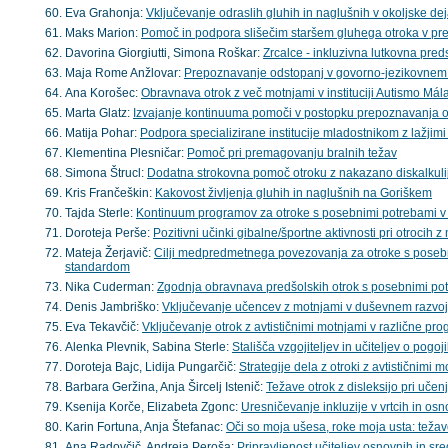
Eva Grahonja:
Vključevanje odraslih gluhih in naglušnih v okoljske de
Maks Marion:
Pomoč in podpora slišečim staršem gluhega otroka v p
Davorina Giorgiutti, Simona Roškar:
Zrcalce - inkluzivna lutkovna pred
Maja Rome Anžlovar:
Prepoznavanje odstopanj v govorno-jezikovnem 
Ana Korošec:
Obravnava otrok z več motnjami v instituciji Autismo Mál
Marta Glatz:
Izvajanje kontinuuma pomoči v postopku prepoznavanja ot
Matija Pohar:
Podpora specializirane institucije mladostnikom z lažjim
Klementina Plesničar:
Pomoč pri premagovanju bralnih težav
Simona Štrucl:
Dodatna strokovna pomoč otroku z nakazano diskalkuli
Kris Frančeškin:
Kakovost življenja gluhih in naglušnih na Goriškem
Tajda Sterle:
Kontinuum programov za otroke s posebnimi potrebami v 
Doroteja Perše:
Pozitivni učinki gibalne/športne aktivnosti pri otrocih 
Mateja Žerjavič:
Cilji medpredmetnega povezovanja za otroke s pose
standardom
Nika Cuderman:
Zgodnja obravnava predšolskih otrok s posebnimi potr
Denis Jambriško:
Vključevanje učencev z motnjami v duševnem razvoj
Eva Tekavčič:
Vključevanje otrok z avtističnimi motnjami v različne pr
Alenka Plevnik, Sabina Sterle:
Stališča vzgojiteljev in učiteljev o pog
Doroteja Bajc, Lidija Pungarčič:
Strategije dela z otroki z avtističnimi 
Barbara Geržina, Anja Šircelj Istenič:
Težave otrok z disleksijo pri uče
Ksenija Korče, Elizabeta Zgonc:
Uresničevanje inkluzije v vrtcih in os
Karin Fortuna, Anja Štefanac:
Oči so moja ušesa, roke moja usta: teža
Ana Radovčič, Andreja Peroša:
Pripravljenost učiteljev osnovnih in sr