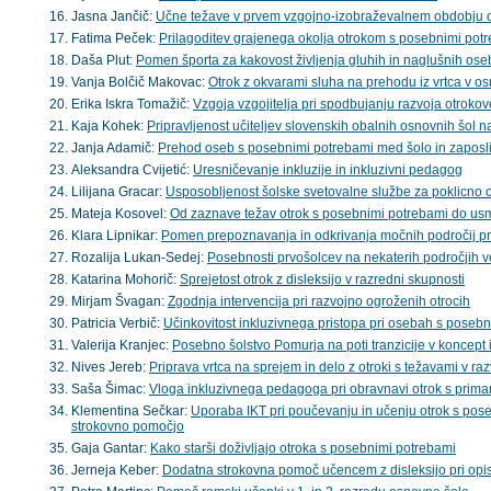
Jasna Jančič:
Učne težave v prvem vzgojno-izobraževalnem obdobju 
Fatima Peček:
Prilagoditev grajenega okolja otrokom s posebnimi pot
Daša Plut:
Pomen športa za kakovost življenja gluhih in naglušnih ose
Vanja Bolčič Makovac:
Otrok z okvarami sluha na prehodu iz vrtca v o
Erika Iskra Tomažič:
Vzgoja vzgojitelja pri spodbujanju razvoja otroko
Kaja Kohek:
Pripravljenost učiteljev slovenskih obalnih osnovnih šol 
Janja Adamič:
Prehod oseb s posebnimi potrebami med šolo in zaposli
Aleksandra Cvijetić:
Uresničevanje inkluzije in inkluzivni pedagog
Lilijana Gracar:
Usposobljenost šolske svetovalne službe za poklicno o
Mateja Kosovel:
Od zaznave težav otrok s posebnimi potrebami do usm
Klara Lipnikar:
Pomen prepoznavanja in odkrivanja močnih področij pr
Rozalija Lukan-Sedej:
Posebnosti prvošolcev na nekaterih področjih v
Katarina Mohorič:
Sprejetost otrok z disleksijo v razredni skupnosti
Mirjam Švagan:
Zgodnja intervencija pri razvojno ogroženih otrocih
Patricia Verbič:
Učinkovitost inkluzivnega pristopa pri osebah s posebni
Valerija Kranjec:
Posebno šolstvo Pomurja na poti tranzicije v koncept 
Nives Jereb:
Priprava vrtca na sprejem in delo z otroki s težavami v ra
Saša Šimac:
Vloga inkluzivnega pedagoga pri obravnavi otrok s prima
Klementina Sečkar:
Uporaba IKT pri poučevanju in učenju otrok s pos
strokovno pomočjo
Gaja Gantar:
Kako starši doživljajo otroka s posebnimi potrebami
Jerneja Keber:
Dodatna strokovna pomoč učencem z disleksijo pri op