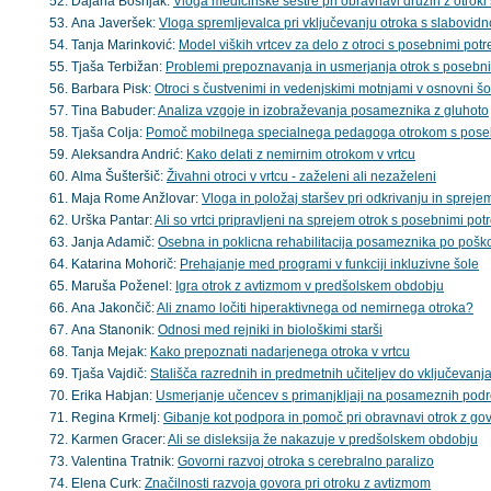
Dajana Bošnjak:
Vloga medicinske sestre pri obravnavi družin z otro
Ana Javeršek:
Vloga spremljevalca pri vključevanju otroka s slabovidno
Tanja Marinković:
Model viških vrtcev za delo z otroci s posebnimi potr
Tjaša Terbižan:
Problemi prepoznavanja in usmerjanja otrok s posebnim
Barbara Pisk:
Otroci s čustvenimi in vedenjskimi motnjami v osnovni šoli
Tina Babuder:
Analiza vzgoje in izobraževanja posameznika z gluhoto
Tjaša Colja:
Pomoč mobilnega specialnega pedagoga otrokom s posebn
Aleksandra Andrić:
Kako delati z nemirnim otrokom v vrtcu
Alma Šušteršič:
Živahni otroci v vrtcu - zaželeni ali nezaželeni
Maja Rome Anžlovar:
Vloga in položaj staršev pri odkrivanju in sprej
Urška Pantar:
Ali so vrtci pripravljeni na sprejem otrok s posebnimi po
Janja Adamič:
Osebna in poklicna rehabilitacija posameznika po pošk
Katarina Mohorič:
Prehajanje med programi v funkciji inkluzivne šole
Maruša Poženel:
Igra otrok z avtizmom v predšolskem obdobju
Ana Jakončič:
Ali znamo ločiti hiperaktivnega od nemirnega otroka?
Ana Stanonik:
Odnosi med rejniki in biološkimi starši
Tanja Mejak:
Kako prepoznati nadarjenega otroka v vrtcu
Tjaša Vajdič:
Stališča razrednih in predmetnih učiteljev do vključevan
Erika Habjan:
Usmerjanje učencev s primanjkljaji na posameznih podr
Regina Krmelj:
Gibanje kot podpora in pomoč pri obravnavi otrok z go
Karmen Gracer:
Ali se disleksija že nakazuje v predšolskem obdobju
Valentina Tratnik:
Govorni razvoj otroka s cerebralno paralizo
Elena Curk:
Značilnosti razvoja govora pri otroku z avtizmom