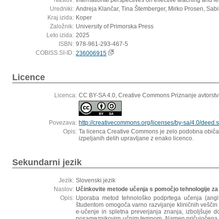
Naslov:
International perspectives on effective teaching and le
Uredniki:
Andreja Klančar, Tina Štemberger, Mirko Prosen, Sab
Kraj izida:
Koper
Založnik:
University of Primorska Press
Leto izida:
2025
ISBN:
978-961-293-467-5
COBISS.SI-ID:
236006915
Licence
Licenca:
CC BY-SA 4.0, Creative Commons Priznanje avtorstv
Povezava:
http://creativecommons.org/licenses/by-sa/4.0/deed.s
Opis:
Ta licenca Creative Commons je zelo podobna običajn
izpeljanih delih upravljane z enako licenco.
Sekundarni jezik
Jezik:
Slovenski jezik
Naslov:
Učinkovite metode učenja s pomočjo tehnologije za
Opis:
Uporaba metod tehnološko podprtega učenja (angl
študentom omogoča varno razvijanje kliničnih veščin pre
e-učenje in spletna preverjanja znanja, izboljšuje 
posameznikovim učnim tempom. Namen pričujočega pregle