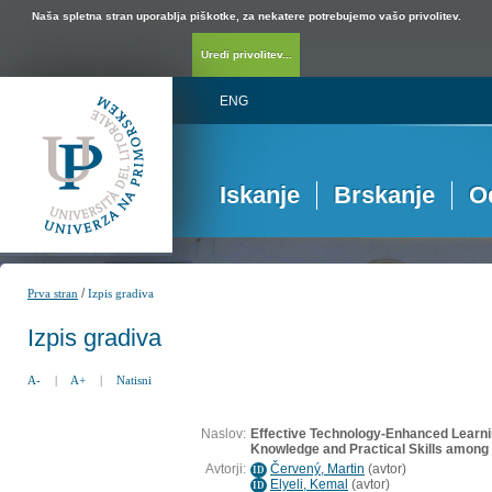
Naša spletna stran uporablja piškotke, za nekatere potrebujemo vašo privolitev.
Uredi privolitev...
ENG
Iskanje
Brskanje
O
/
Prva stran
Izpis gradiva
Izpis gradiva
A-
|
A+
|
Natisni
Naslov:
Effective Technology-Enhanced Learni
Knowledge and Practical Skills among
Avtorji:
Červený, Martin
(
avtor
)
ID
Elyeli, Kemal
(
avtor
)
ID