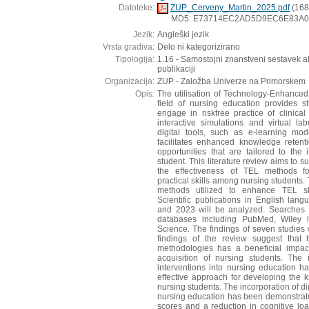
Datoteke:
ZUP_Cerveny_Martin_2025.pdf
(168
MD5: E73714EC2AD5D9EC6E83A0
Jezik:
Angleški jezik
Vrsta gradiva:
Delo ni kategorizirano
Tipologija:
1.16 - Samostojni znanstveni sestavek a
publikaciji
Organizacija:
ZUP - Založba Univerze na Primorskem
Opis:
The utilisation of Technology-Enhance
field of nursing education provides s
engage in riskfree practice of clinical 
interactive simulations and virtual lab
digital tools, such as e-learning mo
facilitates enhanced knowledge retenti
opportunities that are tailored to the 
student. This literature review aims to 
the effectiveness of TEL methods f
practical skills among nursing students. 
methods utilized to enhance TEL sk
Scientific publications in English la
and 2023 will be analyzed. Searches w
databases including PubMed, Wiley 
Science. The findings of seven studies 
findings of the review suggest that t
methodologies has a beneficial impac
acquisition of nursing students. The 
interventions into nursing education 
effective approach for developing the
nursing students. The incorporation of di
nursing education has been demonstrate
scores and a reduction in cognitive loa