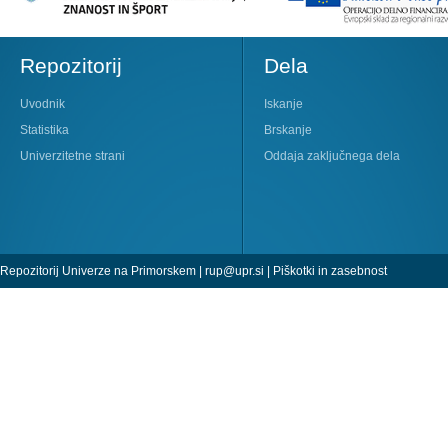
Repozitorij
Dela
Uvodnik
Iskanje
Statistika
Brskanje
Univerzitetne strani
Oddaja zaključnega dela
Repozitorij Univerze na Primorskem |
rup@upr.si
|
Piškotki in zasebnost