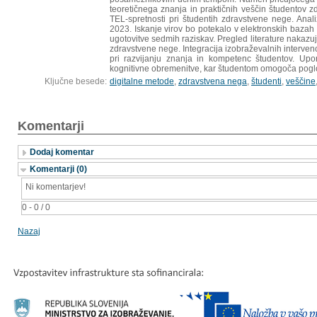
teoretičnega znanja in praktičnih veščin študentov z
TEL-spretnosti pri študentih zdravstvene nege. Ana
2023. Iskanje virov bo potekalo v elektronskih baza
ugotovitve sedmih raziskav. Pregled literature nakazuj
zdravstvene nege. Integracija izobraževalnih interven
pri razvijanju znanja in kompetenc študentov. Upor
kognitivne obremenitve, kar študentom omogoča pogl
Ključne besede:
digitalne metode
,
zdravstvena nega
,
študenti
,
veščine
Komentarji
Dodaj komentar
Komentarji (0)
Ni komentarjev!
0 - 0 / 0
Nazaj