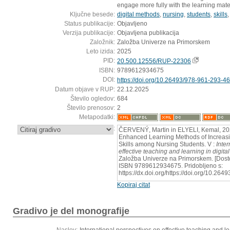
engage more fully with the learning mater
Ključne besede:
digital methods
,
nursing
,
students
,
skills
Status publikacije:
Objavljeno
Verzija publikacije:
Objavljena publikacija
Založnik:
Založba Univerze na Primorskem
Leto izida:
2025
PID:
20.500.12556/RUP-22306
ISBN:
9789612934675
DOI:
https://doi.org/10.26493/978-961-293-4
Datum objave v RUP:
22.12.2025
Število ogledov:
684
Število prenosov:
2
Metapodatki:
:
ČERVENÝ, Martin in ELYELI, Kemal, 202
Enhanced Learning Methods of Increas
Skills among Nursing Students. V :
Inte
effective teaching and learning in digita
Založba Univerze na Primorskem. [Dost
ISBN 9789612934675. Pridobljeno s:
https://dx.doi.org/https://doi.org/10.26
Kopiraj citat
Gradivo je del monografije