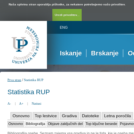
Naša spletna stran uporablja piškotke, za nekatere potrebujemo vašo privolitev.
Uredi privolitev...
ENG
Iskanje
Brskanje
O
/
Prva stran
Statistika RUP
Statistika RUP
A-
|
A+
|
Natisni
Osnovno
Top lestvice
Gradiva
Datoteke
Letna poročila
Osnovno
Bibliografija
Objave zaključnih del
Top ključne besede
Pojavnos
Bibliografija osebe. Seznam zajema vsa gradiva in ne le tista, kje je oseba me