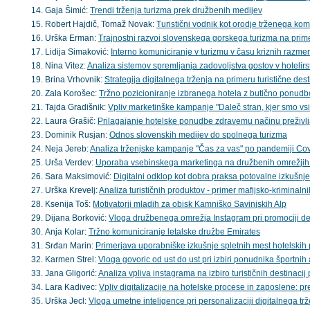
Gaja Šimić:
Trendi trženja turizma prek družbenih medijev
Robert Hajdič, Tomaž Novak:
Turistični vodnik kot orodje trženega ko
Urška Erman:
Trajnostni razvoj slovenskega gorskega turizma na prim
Lidija Simaković:
Interno komuniciranje v turizmu v času kriznih raz
Nina Vitez:
Analiza sistemov spremljanja zadovoljstva gostov v hotelirs
Brina Vrhovnik:
Strategija digitalnega trženja na primeru turistične des
Zala Korošec:
Tržno pozicioniranje izbranega hotela z butično ponud
Tajda Gradišnik:
Vpliv marketinške kampanje "Daleč stran, kjer smo v
Laura Grašič:
Prilagajanje hotelske ponudbe zdravemu načinu preživl
Dominik Rusjan:
Odnos slovenskih medijev do spolnega turizma
Neja Jereb:
Analiza trženjske kampanje "Čas za vas" po pandemiji Co
Urša Verdev:
Uporaba vsebinskega marketinga na družbenih omrežjih šp
Sara Maksimović:
Digitalni odklop kot dobra praksa potovalne izkušnje 
Urška Krevelj:
Analiza turističnih produktov - primer mafijsko-kriminaln
Ksenija Toš:
Motivatorji mladih za obisk Kamniško Savinjskih Alp
Dijana Borković:
Vloga družbenega omrežja Instagram pri promociji de
Anja Kolar:
Tržno komuniciranje letalske družbe Emirates
Srđan Marin:
Primerjava uporabniške izkušnje spletnih mest hotelskih
Karmen Strel:
Vloga govoric od ust do ust pri izbiri ponudnika športnih
Jana Gligorić:
Analiza vpliva instagrama na izbiro turističnih destinacij 
Lara Kadivec:
Vpliv digitalizacije na hotelske procese in zaposlene: pre
Urška Jecl:
Vloga umetne inteligence pri personalizaciji digitalnega trž