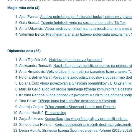
Magistrska dela (4)
Ajda Zvonar:
Analiza potrebe po profesionalni funkciji odnosov z javnostm
Gaia Bradaš:
Trženje hotelskih verig na socialnem omrežju Tik Tok
Anita Urbančič:
Vloga medijev pri informiranju javnosti o turizmu me
Valentina Belca:
Preliminarna analiza tržnega potenciala apiturizma v 
Diplomska dela (35)
Sara Tajnšek Jošt:
Načrtovanje odnosov z javnostmi
Aleksandra Tomažič:
Načrt trženja nove turistične storitve na primeru v
Anja Hrnjadović:
Vpliv družbenih omrežij na izgradnjo tržne znamke "Lo
Polona Betine Marc:
Povečanje zadovoljstva gostov s popestritvijo do
Bojana Čuk:
Vloga povezovanja turističnih ponudnikov v LTO Zeleni kr
Maruša Galič:
Blog kot orodje spletnega tržnega komuniciranja destina
Kristina Pangos:
Vloga odnosov z javnostmi v turizmu na primeru podjet
Tina Pelko:
Trženje Irana kot turistične destinacije v Sloveniji
Andreja Cerjak:
Tržna znamka Starwood Hotels and Resorts
Sanela Hasikič:
E - marketing
Zarja Šinkovec:
Komunikacijska vloga fotografije v promociji turizma
Simone Lisa Holzner:
Koristi obstoječih turističnih destinacij združen
Dejan Hojnik:
Strategija trženja Športnega centra Pohorje (2015-2018)