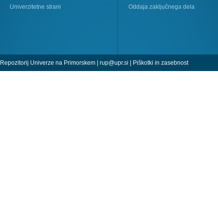
Univerzitetne strani
Oddaja zaključnega dela
Repozitorij Univerze na Primorskem |
rup@upr.si
|
Piškotki in zasebnost