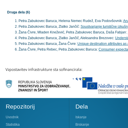
Druga dela (6)
Petra Zabukovec Baruca, Helena Nemec Rudež, Eva Podovšovnik:
Ana
Petra Zabukovec Baruca, Zlatko Jančič:
Soustvarjanje turistične izkuš
Žana Čivre, Mladen Knežević, Petra Zabukovec Baruca, Daša Fabjan:
Petra Zabukovec Baruca, Zlatko Jančič, Aleksandra Brezovec:
Understa
Petra Zabukovec Baruca, Žana Čivre:
Unique destination attributes as
Žana Čivre, Petra Rebec, Petra Zabukovec Baruca:
Consumer expectati
Repozitorij
Dela
Uvodnik
Iskanje
Statistika
Brskanje