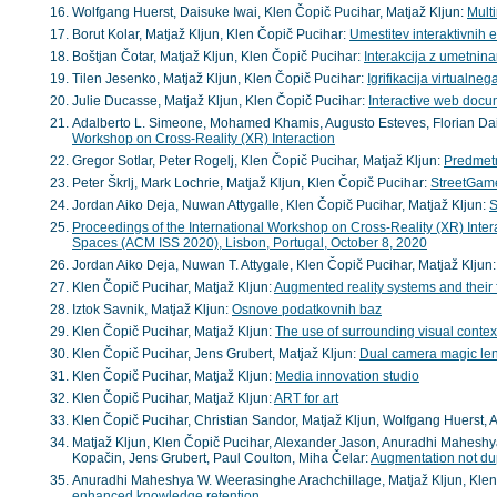
Wolfgang Huerst, Daisuke Iwai, Klen Čopič Pucihar, Matjaž Kljun:
Mult
Borut Kolar, Matjaž Kljun, Klen Čopič Pucihar:
Umestitev interaktivnih e
Boštjan Čotar, Matjaž Kljun, Klen Čopič Pucihar:
Interakcija z umetnin
Tilen Jesenko, Matjaž Kljun, Klen Čopič Pucihar:
Igrifikacija virtualn
Julie Ducasse, Matjaž Kljun, Klen Čopič Pucihar:
Interactive web docu
Adalberto L. Simeone, Mohamed Khamis, Augusto Esteves, Florian Daib
Workshop on Cross-Reality (XR) Interaction
Gregor Sotlar, Peter Rogelj, Klen Čopič Pucihar, Matjaž Kljun:
Predmet
Peter Škrlj, Mark Lochrie, Matjaž Kljun, Klen Čopič Pucihar:
StreetGam
Jordan Aiko Deja, Nuwan Attygalle, Klen Čopič Pucihar, Matjaž Kljun:
S
Proceedings of the International Workshop on Cross-Reality (XR) Inter
Spaces (ACM ISS 2020), Lisbon, Portugal, October 8, 2020
Jordan Aiko Deja, Nuwan T. Attygale, Klen Čopič Pucihar, Matjaž Kljun
Klen Čopič Pucihar, Matjaž Kljun:
Augmented reality systems and their f
Iztok Savnik, Matjaž Kljun:
Osnove podatkovnih baz
Klen Čopič Pucihar, Matjaž Kljun:
The use of surrounding visual contex
Klen Čopič Pucihar, Jens Grubert, Matjaž Kljun:
Dual camera magic len
Klen Čopič Pucihar, Matjaž Kljun:
Media innovation studio
Klen Čopič Pucihar, Matjaž Kljun:
ART for art
Klen Čopič Pucihar, Christian Sandor, Matjaž Kljun, Wolfgang Huerst, 
Matjaž Kljun, Klen Čopič Pucihar, Alexander Jason, Anuradhi Mahesh
Kopačin, Jens Grubert, Paul Coulton, Miha Čelar:
Augmentation not dup
Anuradhi Maheshya W. Weerasinghe Arachchillage, Matjaž Kljun, Klen
enhanced knowledge retention