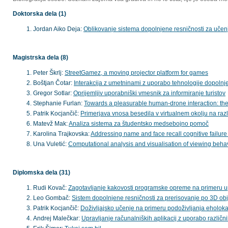
Doktorska dela (1)
Jordan Aiko Deja:
Oblikovanje sistema dopolnjene resničnosti za učenje
Magistrska dela (8)
Peter Škrlj:
StreetGamez, a moving projector platform for games
Boštjan Čotar:
Interakcija z umetninami z uporabo tehnologije dopolnj
Gregor Sotlar:
Oprijemljiv uporabniški vmesnik za informiranje turistov
Stephanie Furlan:
Towards a pleasurable human-drone interaction: the 
Patrik Kocjančič:
Primerjava vnosa besedila v virtualnem okolju na razl
Matevž Mak:
Analiza sistema za študentsko medsebojno pomoč
Karolina Trajkovska:
Addressing name and face recall cognitive failur
Una Vuletić:
Computational analysis and visualisation of viewing beha
Diplomska dela (31)
Rudi Kovač:
Zagotavljanje kakovosti programske opreme na primeru up
Leo Gombač:
Sistem dopolnjene resničnosti za prerisovanje po 3D obj
Patrik Kocjančič:
Doživljajsko učenje na primeru podoživljanja eholoka
Andrej Malečkar:
Upravljanje računalniških aplikacij z uporabo različ