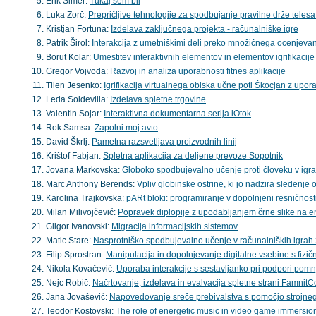
Erik Šimer:
Tukaj sem bil
Luka Zorč:
Prepričljive tehnologije za spodbujanje pravilne drže telesa
Kristjan Fortuna:
Izdelava zaključnega projekta - računalniške igre
Patrik Širol:
Interakcija z umetniškimi deli preko množičnega ocenjeva
Borut Kolar:
Umestitev interaktivnih elementov in elementov igrifikacije
Gregor Vojvoda:
Razvoj in analiza uporabnosti fitnes aplikacije
Tilen Jesenko:
Igrifikacija virtualnega obiska učne poti Škocjan z upo
Leda Soldevilla:
Izdelava spletne trgovine
Valentin Sojar:
Interaktivna dokumentarna serija iOtok
Rok Samsa:
Zapolni moj avto
David Škrlj:
Pametna razsvetljava proizvodnih linij
Krištof Fabjan:
Spletna aplikacija za deljene prevoze Sopotnik
Jovana Markovska:
Globoko spodbujevalno učenje proti človeku v igra
Marc Anthony Berends:
Vpliv globinske ostrine, ki jo nadzira sledenje o
Karolina Trajkovska:
pARt bloki: programiranje v dopolnjeni resničnosti
Milan Milivojčević:
Popravek diplopije z upodabljanjem črne slike na 
Gligor Ivanovski:
Migracija informacijskih sistemov
Matic Stare:
Nasprotniško spodbujevalno učenje v računalniških igrah 
Filip Sprostran:
Manipulacija in dopolnjevanje digitalne vsebine s fizi
Nikola Kovačević:
Uporaba interakcije s sestavljanko pri podpori pomnj
Nejc Robič:
Načrtovanje, izdelava in evalvacija spletne strani Famnit
Jana Jovašević:
Napovedovanje sreče prebivalstva s pomočjo strojne
Teodor Kostovski:
The role of energetic music in video game immersion